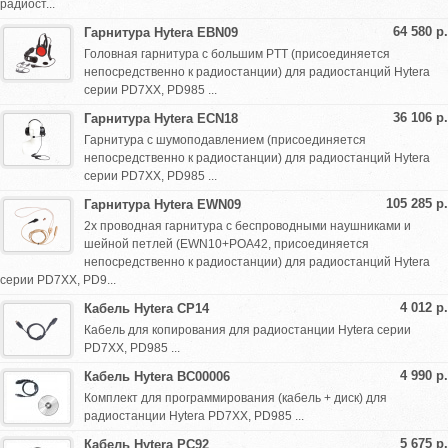
радиост...
64 580 р.
Гарнитура Hytera EBN09
Головная гарнитура с большим PTT (присоединяется
непосредственно к радиостанции) для радиостанций Hytera
серии PD7XX, PD985 ...
36 106 р.
Гарнитура Hytera ECN18
Гарнитура с шумоподавлением (присоединяется
непосредственно к радиостанции) для радиостанций Hytera
серии PD7XX, PD985 ...
105 285 р.
Гарнитура Hytera EWN09
2х проводная гарнитура с беспроводными наушниками и
шейной петлей (EWN10+POA42, присоединяется
непосредственно к радиостанции) для радиостанций Hytera
серии PD7XX, PD9...
4 012 р.
Кабель Hytera CP14
Кабель для копирования для радиостанции Hytera серии
PD7XX, PD985 ...
4 990 р.
Кабель Hytera BC00006
Комплект для программирования (кабель + диск) для
радиостанции Hytera PD7XX, PD985 ...
5 675 р.
Кабель Hytera PC92