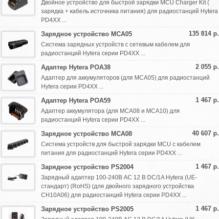
Двойное устройство для быстрой зарядки MCU Charger Kit (
зарядка + кабель источника питания) для радиостанций Hytera
PD4XX ...
135 814 р.
Зарядное устройство MCA05
Система зарядных устройств с сетевым кабелем для
радиостанций Hytera серии PD4XX ...
2 055 р.
Адаптер Hytera POA38
Адаптер для аккумуляторов (для MCA05) для радиостанций
Hytera серии PD4XX ...
1 467 р.
Адаптер Hytera POA59
Адаптер аккумулятора (для MCA08 и MCA10) для
радиостанций Hytera серии PD4XX ...
40 607 р.
Зарядное устройство MCA08
Система устройств для быстрой зарядки MCU с кабелем
питания для радиостанций Hytera серии PD4XX ...
1 467 р.
Зарядное устройство PS2004
Зарядный адаптер 100-240В AC 12 В DC/1A Hytera (UE-
стандарт) (RoHS) (для двойного зарядного устройства
CH10A06) для радиостанций Hytera серии PD4XX ...
1 467 р.
Зарядное устройство PS2005