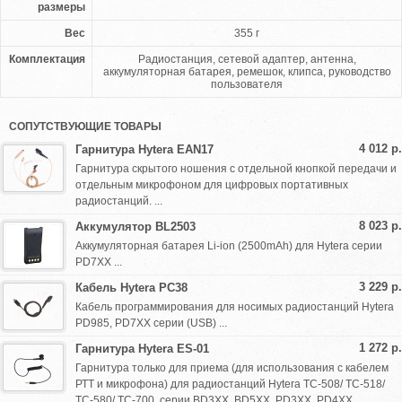
размеры
Вес
355 г
Комплектация
Радиостанция, сетевой адаптер, антенна,
аккумуляторная батарея, ремешок, клипса, руководство
пользователя
СОПУТСТВУЮЩИЕ ТОВАРЫ
4 012 р.
Гарнитура Hytera EAN17
Гарнитура скрытого ношения с отдельной кнопкой передачи и
отдельным микрофоном для цифровых портативных
радиостанций. ...
8 023 р.
Аккумулятор BL2503
Аккумуляторная батарея Li-ion (2500mAh) для Hytera серии
PD7XX ...
3 229 р.
Кабель Hytera PC38
Кабель программирования для носимых радиостанций Hytera
PD985, PD7XX серии (USB) ...
1 272 р.
Гарнитура Hytera ES-01
Гарнитура только для приема (для использования с кабелем
РТТ и микрофона) для радиостанций Hytera TC-508/ TC-518/
TC-580/ TC-700, серии BD3XX, BD5XX, PD3XX, PD4XX ...