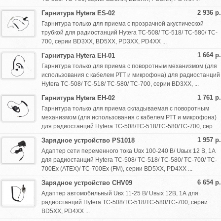
2 936 р.
Гарнитура Hytera ES-02
Гарнитура только для приема с прозрачной акустической
трубкой для радиостанций Hytera TC-508/ TC-518/ TC-580/ TC-
700, серии BD3XX, BD5XX, PD3XX, PD4XX ...
1 664 р.
Гарнитура Hytera EH-01
Гарнитура только для приема с поворотным механизмом (для
использования с кабелем РТТ и микрофона) для радиостанций
Hytera TC-508/ TC-518/ TC-580/ TC-700, серии BD3XX, ...
1 761 р.
Гарнитура Hytera EH-02
Гарнитура только для приема складываемая с поворотным
механизмом (для использования с кабелем РТТ и микрофона)
для радиостанций Hytera TC-508/TC-518/TC-580/TC-700, сер...
1 957 р.
Зарядное устройство PS1018
Адаптер сети переменного тока Uвх 100-240 В/ Uвых 12 В, 1А
для радиостанций Hytera TC-508/ TC-518/ TC-580/ TC-700/ TC-
700Ex (ATEX)/ TC-700Ex (FM), серии BD5XX, PD4XX ...
6 654 р.
Зарядное устройство CHV09
Адаптер автомобильный Uвх 11-25 В/ Uвых 12В, 1А для
радиостанций Hytera TC-508/TC-518/TC-580/TC-700, серии
BD5XX, PD4XX ...