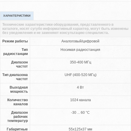
ХАРАКТЕРИСТИКИ
Технические характеристики оборудования, представленного в
каталоге, носят сугубо информативный характер, могут быть изменены
без уведомления и не заменяют консультацию специалиста.
Режим работы
Аналоговый/цифровой
Тип
Носимая радиостанция
радиостанции
Диапазон
350-400 МГц
частот
Тип диапазона
UHF (400-520 МГц)
частот
Выходная
4 Вт
мощность
Количество
1024 канала
каналов
Диапазон
-30 ... 60 °С
рабочих
температур
Габаритные
55x125x37 мм