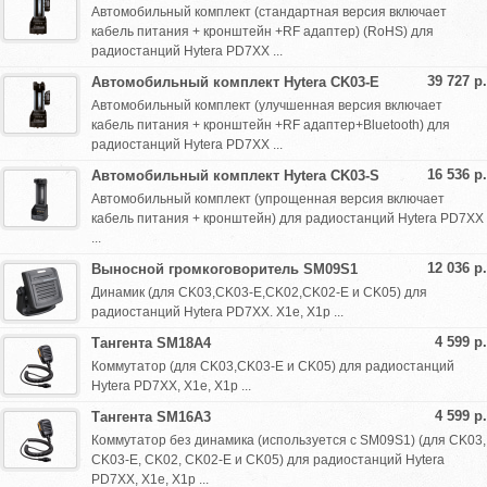
Автомобильный комплект (стандартная версия включает
кабель питания + кронштейн +RF адаптер) (RoHS) для
радиостанций Hytera PD7XX ...
39 727 р.
Автомобильный комплект Hytera CK03-E
Автомобильный комплект (улучшенная версия включает
кабель питания + кронштейн +RF адаптер+Bluetooth) для
радиостанций Hytera PD7XX ...
16 536 р.
Автомобильный комплект Hytera CK03-S
Автомобильный комплект (упрощенная версия включает
кабель питания + кронштейн) для радиостанций Hytera PD7XX
...
12 036 р.
Выносной громкоговоритель SM09S1
Динамик (для CK03,CK03-E,CK02,CK02-E и CK05) для
радиостанций Hytera PD7XX. X1e, X1p ...
4 599 р.
Тангента SM18A4
Коммутатор (для CK03,CK03-E и CK05) для радиостанций
Hytera PD7XX, X1e, X1p ...
4 599 р.
Тангента SM16A3
Коммутатор без динамика (используется с SM09S1) (для CK03,
CK03-E, CK02, CK02-E и CK05) для радиостанций Hytera
PD7XX, X1e, X1p ...