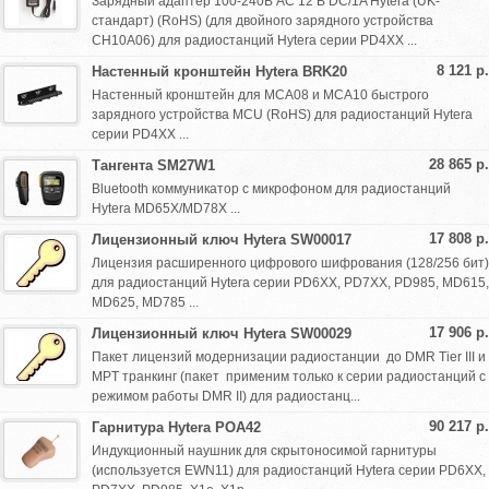
Зарядный адаптер 100-240В AC 12 В DC/1A Hytera (UK-
стандарт) (RoHS) (для двойного зарядного устройства
CH10A06) для радиостанций Hytera серии PD4XX ...
8 121 р.
Настенный кронштейн Hytera BRK20
Настенный кронштейн для MCA08 и MCA10 быстрого
зарядного устройства MCU (RoHS) для радиостанций Hytera
серии PD4XX ...
28 865 р.
Тангента SM27W1
Bluetooth коммуникатор с микрофоном для радиостанций
Hytera MD65X/MD78X ...
17 808 р.
Лицензионный ключ Hytera SW00017
Лицензия расширенного цифрового шифрования (128/256 бит)
для радиостанций Hytera серии PD6XX, PD7XX, PD985, MD615,
MD625, MD785 ...
17 906 р.
Лицензионный ключ Hytera SW00029
Пакет лицензий модернизации радиостанции до DMR Tier III и
MPT транкинг (пакет применим только к серии радиостанций с
режимом работы DMR II) для радиостанц...
90 217 р.
Гарнитура Hytera POA42
Индукционный наушник для скрытоносимой гарнитуры
(используется EWN11) для радиостанций Hytera серии PD6XX,