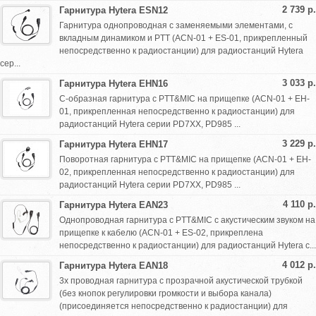
2 739 р.
Гарнитура Hytera ESN12
Гарнитура однопроводная с заменяемыми элементами, с
вкладным динамиком и PTT (ACN-01 + ES-01, прикрепленный
непосредственно к радиостанции) для радиостанций Hytera
сер...
3 033 р.
Гарнитура Hytera EHN16
C-образная гарнитура с PTT&MIC на прищепке (ACN-01 + EH-
01, прикрепленная непосредственно к радиостанции) для
радиостанций Hytera серии PD7XX, PD985 ...
3 229 р.
Гарнитура Hytera EHN17
Поворотная гарнитура с PTT&MIC на прищепке (ACN-01 + EH-
02, прикрепленная непосредственно к радиостанции) для
радиостанций Hytera серии PD7XX, PD985 ...
4 110 р.
Гарнитура Hytera EAN23
Однопроводная гарнитура с PTT&MIC с акустическим звуком на
прищепке к кабелю (ACN-01 + ES-02, прикреплена
непосредственно к радиостанции) для радиостанций Hytera с...
4 012 р.
Гарнитура Hytera EAN18
3х проводная гарнитура с прозрачной акустической трубкой
(без кнопок регулировки громкости и выбора канала)
(присоединяется непосредственно к радиостанции) для