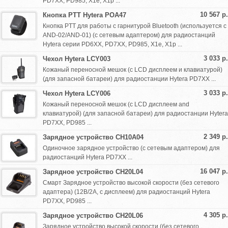
PD7XX, PD985, X1e, X1p ...
10 567 р.
Кнопка PTT Hytera POA47
Кнопка PTT для работы c гарнитурой Bluetooth (используется с
AND-02/AND-01) (с сетевым адаптером) для радиостанций
Hytera серии PD6XX, PD7XX, PD985, X1e, X1p ...
3 033 р.
Чехол Hytera LCY003
Кожаный переносной мешок (с LCD дисплеем и клавиатурой)
(для запасной батареи) для радиостанции Hytera PD7XX ...
3 033 р.
Чехол Hytera LCY006
Кожаный переносной мешок (с LCD дисплеем and
клавиатурой) (для запасной батареи) для радиостанции Hytera
PD7XX, PD985 ...
2 349 р.
Зарядное устройство CH10A04
Одиночное зарядное устройство (с сетевым адаптером) для
радиостанций Hytera PD7XX ...
16 047 р.
Зарядное устройство CH20L04
Смарт Зарядное устройство высокой скорости (без сетевого
адаптера) (12В/2A, с дисплеем) для радиостанций Hytera
PD7XX, PD985 ...
4 305 р.
Зарядное устройство CH20L06
Зарядное устройство высокой скорости (без сетевого