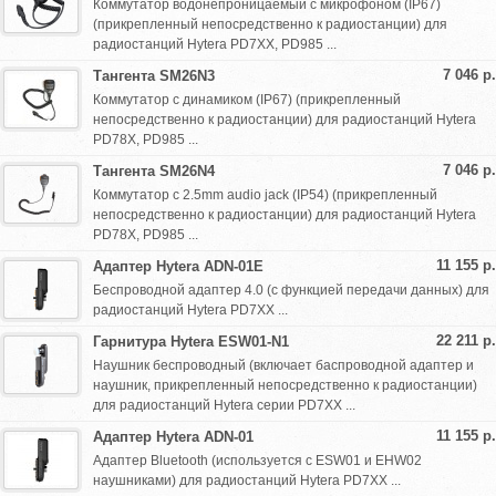
Коммутатор водонепроницаемый с микрофоном (IP67)
(прикрепленный непосредственно к радиостанции) для
радиостанций Hytera PD7XX, PD985 ...
7 046 р.
Тангента SM26N3
Коммутатор с динамиком (IP67) (прикрепленный
непосредственно к радиостанции) для радиостанций Hytera
PD78X, PD985 ...
7 046 р.
Тангента SM26N4
Коммутатор с 2.5mm audio jack (IP54) (прикрепленный
непосредственно к радиостанции) для радиостанций Hytera
PD78X, PD985 ...
11 155 р.
Адаптер Hytera ADN-01E
Беспроводной адаптер 4.0 (с функцией передачи данных) для
радиостанций Hytera PD7XX ...
22 211 р.
Гарнитура Hytera ESW01-N1
Наушник беспроводный (включает баспроводной адаптер и
наушник, прикрепленный непосредственно к радиостанции)
для радиостанций Hytera серии PD7XX ...
11 155 р.
Адаптер Hytera ADN-01
Адаптер Bluetooth (используется с ESW01 и EHW02
наушниками) для радиостанций Hytera PD7XX ...