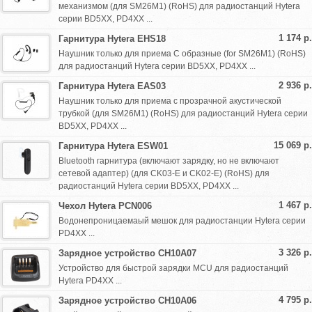
механизмом (для SM26M1) (RoHS) для радиостанций Hytera
серии BD5XX, PD4XX ...
1 174 р.
Гарнитура Hytera EHS18
Наушник только для приема C образные (for SM26M1) (RoHS)
для радиостанций Hytera серии BD5XX, PD4XX ...
2 936 р.
Гарнитура Hytera EAS03
Наушник только для приема с прозрачной акустической
трубкой (для SM26M1) (RoHS) для радиостанций Hytera серии
BD5XX, PD4XX ...
15 069 р.
Гарнитура Hytera ESW01
Bluetooth гарнитура (включают зарядку, но не включают
сетевой адаптер) (для CK03-E и CK02-E) (RoHS) для
радиостанций Hytera серии BD5XX, PD4XX ...
1 467 р.
Чехол Hytera PCN006
Водонепроницаемаый мешок для радиостанции Hytera серии
PD4XX ...
3 326 р.
Зарядное устройство CH10A07
Устройство для быстрой зарядки MCU для радиостанций
Hytera PD4XX ...
4 795 р.
Зарядное устройство CH10A06