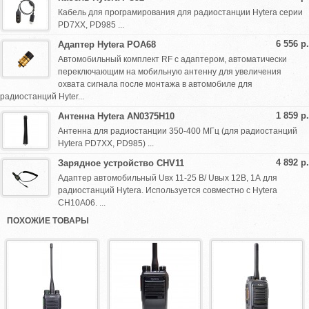
Кабель для програмирования для радиостанции Hytera серии
PD7XX, PD985 ...
6 556 р.
Адаптер Hytera POA68
Автомобильный комплект RF с адаптером, автоматически
переключающим на мобильную антенну для увеличения
охвата сигнала после монтажа в автомобиле для
радиостанций Hyter...
1 859 р.
Антенна Hytera AN0375H10
Антенна для радиостанции 350-400 МГц (для радиостанций
Hytera PD7XX, PD985) ...
4 892 р.
Зарядное устройство CHV11
Адаптер автомобильный Uвх 11-25 В/ Uвых 12В, 1А для
радиостанций Hytera. Используется совместно с Hytera
CH10A06. ...
ПОХОЖИЕ ТОВАРЫ