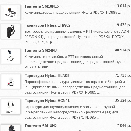
13 014 р.
Тангента SM18N15
Коммуникатор для радиостанций Hytera PD7XX, PD985 ...
19 472 р.
Гарнитура Hytera EHW02
Беспроводные наушники с двойным PTT (используются с ADN-
02/ADN-01) для радиостанций Hytera серии PD6XX, PD7XX,
PD985, X1e, X1p ...
48 924 р.
Тангента SM24N3
Коммуникатор с двойным PTT (прикрепленный
непосредственно к радиостанции) для радиостанций Hytera
PD7XX, PD985 ...
71 723 р.
Гарнитура Hytera ELN08
Лорингофонная гарнитура, динамик на горло с вибрацией и
PTT (прикрепленный непосредственно к радиостанции) для
радиостанций Hytera серии PD7XX, PD985 ...
35 324 р.
Гарнитура Hytera ECN41
Гарнитура для шумоподавления с большой нагрузкой
(прикрепленный непосредственно к радиостанции) для
радиостанций Hytera серии PD78X, PD985 ...
7 046 р.
Тангента SM18N2