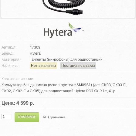
Артикул:
47309
Бренд:
Hytera
Категория:
Тангенты (микрофоны) для радиостанций
Наличие:
Нет в наличии
Поставка под заказ
Краткое описание:
Коммутатор без динамика (используется с SM09S1) (для CK03, CK03-E,
CK02, CK02-E и CK05) для радиостанций Hytera PD7XX, X1e, X1p
Цена: 4 599 р.
В сравнение