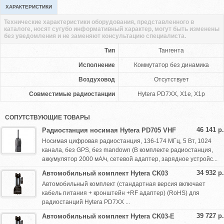
ХАРАКТЕРИСТИКИ
Технические характеристики оборудования, представленного в
каталоге, носят сугубо информативный характер, могут быть изменены
без уведомления и не заменяют консультацию специалиста.
Тип
Тангента
Исполнение
Коммутатор без динамика
Воздуховод
Отсутствует
Совместимые радиостанции
Hytera PD7XX, X1e, X1p
СОПУТСТВУЮЩИЕ ТОВАРЫ
46 141 р.
Радиостанция носимая Hytera PD705 VHF
Носимая цифровая радиостанция, 136-174 МГц, 5 Вт, 1024
канала, без GPS, без mandown (В комплекте радиостанция,
аккумулятор 2000 мА/ч, сетевой адаптер, зарядное устройс...
34 932 р.
Автомобильный комплект Hytera CK03
Автомобильный комплект (стандартная версия включает
кабель питания + кронштейн +RF адаптер) (RoHS) для
радиостанций Hytera PD7XX ...
39 727 р.
Автомобильный комплект Hytera CK03-E