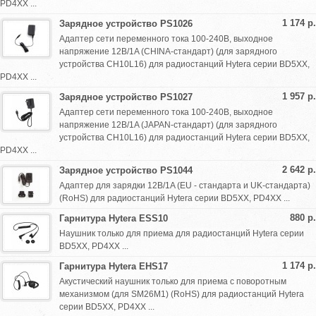
PD4XX ...
1 174 р.
Зарядное устройство PS1026
Адаптер сети переменного тока 100-240В, выходное
напряжение 12В/1A (CHINA-стандарт) (для зарядного
устройства CH10L16) для радиостанций Hytera серии BD5XX,
PD4XX ...
1 957 р.
Зарядное устройство PS1027
Адаптер сети переменного тока 100-240В, выходное
напряжение 12В/1A (JAPAN-стандарт) (для зарядного
устройства CH10L16) для радиостанций Hytera серии BD5XX,
PD4XX ...
2 642 р.
Зарядное устройство PS1044
Адаптер для зарядки 12В/1A (EU - стандарта и UK-стандарта)
(RoHS) для радиостанций Hytera серии BD5XX, PD4XX ...
880 р.
Гарнитура Hytera ESS10
Наушник только для приема для радиостанций Hytera серии
BD5XX, PD4XX ...
1 174 р.
Гарнитура Hytera EHS17
Акустический наушник только для приема с поворотным
механизмом (для SM26M1) (RoHS) для радиостанций Hytera
серии BD5XX, PD4XX ...