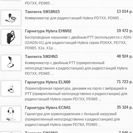
PD7XX, PD985 ...
13 014 р.
Тангента SM18N15
Коммуникатор для радиостанций Hytera PD7XX, PD985 ...
19 472 р.
Гарнитура Hytera EHW02
Беспроводные наушники с двойным PTT (используются с ADN-
02/ADN-01) для радиостанций Hytera серии PD6XX, PD7XX,
PD985, X1e, X1p ...
48 924 р.
Тангента SM24N3
Коммуникатор с двойным PTT (прикрепленный
непосредственно к радиостанции) для радиостанций Hytera
PD7XX, PD985 ...
71 723 р.
Гарнитура Hytera ELN08
Лорингофонная гарнитура, динамик на горло с вибрацией и
PTT (прикрепленный непосредственно к радиостанции) для
радиостанций Hytera серии PD7XX, PD985 ...
35 324 р.
Гарнитура Hytera ECN41
Гарнитура для шумоподавления с большой нагрузкой
(прикрепленный непосредственно к радиостанции) для
радиостанций Hytera серии PD78X, PD985 ...
7 046 р.