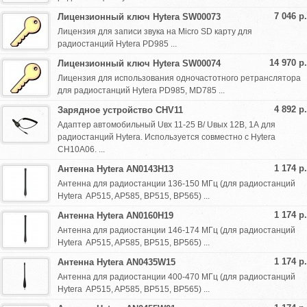
7 046 р.
Лицензионный ключ Hytera SW00073
Лицензия для записи звука на Micro SD карту для
радиостанций Hytera PD985 ...
14 970 р.
Лицензионный ключ Hytera SW00074
Лицензия для использования одночастотного ретранслятора
для радиостанций Hytera PD985, MD785 ...
4 892 р.
Зарядное устройство CHV11
Адаптер автомобильный Uвх 11-25 В/ Uвых 12В, 1А для
радиостанций Hytera. Используется совместно с Hytera
CH10A06. ...
1 174 р.
Антенна Hytera AN0143H13
Антенна для радиостанции 136-150 МГц (для радиостанций
Hytera AP515, AP585, BP515, BP565) ...
1 174 р.
Антенна Hytera AN0160H19
Антенна для радиостанции 146-174 МГц (для радиостанций
Hytera AP515, AP585, BP515, BP565) ...
1 174 р.
Антенна Hytera AN0435W15
Антенна для радиостанции 400-470 МГц (для радиостанций
Hytera AP515, AP585, BP515, BP565) ...