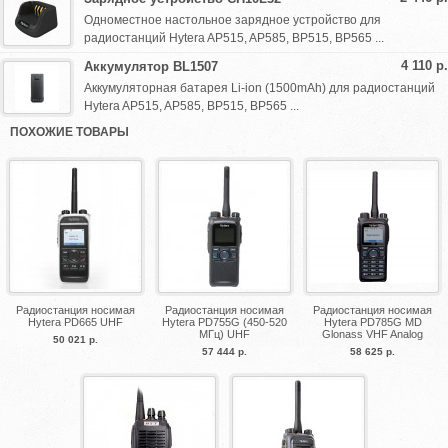
Одноместное настольное зарядное устройство для
радиостанций Hytera AP515, AP585, BP515, BP565 ...
4 110 р.
Аккумулятор BL1507
Аккумуляторная батарея Li-ion (1500mAh) для радиостанций
Hytera AP515, AP585, BP515, BP565 ...
ПОХОЖИЕ ТОВАРЫ
Радиостанция носимая
Радиостанция носимая
Радиостанция носимая
Hytera PD665 UHF
Hytera PD755G (450-520
Hytera PD785G MD
МГц) UHF
Glonass VHF Analog
50 021 р.
57 444 р.
58 625 р.