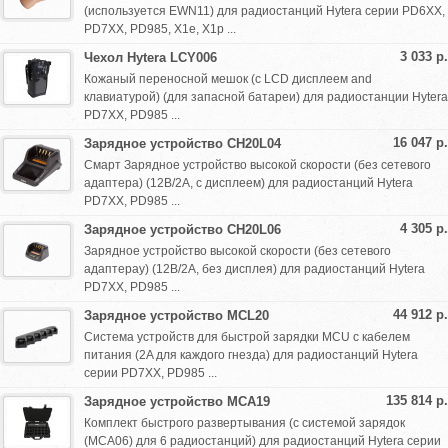
(используется EWN11) для радиостанций Hytera серии PD6XX,
PD7XX, PD985, X1e, X1p ...
3 033 р.
Чехол Hytera LCY006
Кожаный переносной мешок (с LCD дисплеем and
клавиатурой) (для запасной батареи) для радиостанции Hytera
PD7XX, PD985 ...
16 047 р.
Зарядное устройство CH20L04
Смарт Зарядное устройство высокой скорости (без сетевого
адаптера) (12В/2A, с дисплеем) для радиостанций Hytera
PD7XX, PD985 ...
4 305 р.
Зарядное устройство CH20L06
Зарядное устройство высокой скорости (без сетевого
адаптераy) (12В/2A, без дисплея) для радиостанций Hytera
PD7XX, PD985 ...
44 912 р.
Зарядное устройство MCL20
Система устройств для быстрой зарядки MCU с кабелем
питания (2A для каждого гнезда) для радиостанций Hytera
серии PD7XX, PD985 ...
135 814 р.
Зарядное устройство MCA19
Комплект быстрого развертывания (с системой зарядок
(MCA06) для 6 радиостанций) для радиостанций Hytera серии