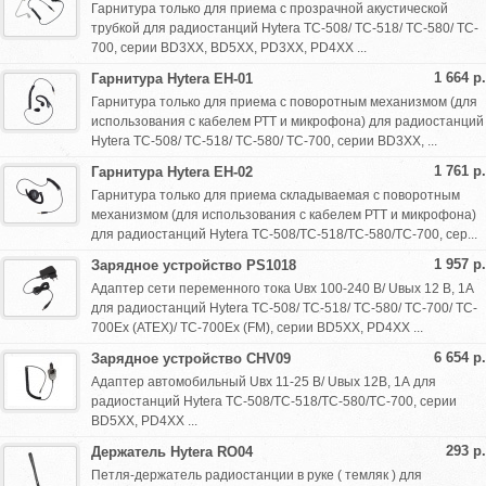
Гарнитура только для приема с прозрачной акустической
трубкой для радиостанций Hytera TC-508/ TC-518/ TC-580/ TC-
700, серии BD3XX, BD5XX, PD3XX, PD4XX ...
1 664 р.
Гарнитура Hytera EH-01
Гарнитура только для приема с поворотным механизмом (для
использования с кабелем РТТ и микрофона) для радиостанций
Hytera TC-508/ TC-518/ TC-580/ TC-700, серии BD3XX, ...
1 761 р.
Гарнитура Hytera EH-02
Гарнитура только для приема складываемая с поворотным
механизмом (для использования с кабелем РТТ и микрофона)
для радиостанций Hytera TC-508/TC-518/TC-580/TC-700, сер...
1 957 р.
Зарядное устройство PS1018
Адаптер сети переменного тока Uвх 100-240 В/ Uвых 12 В, 1А
для радиостанций Hytera TC-508/ TC-518/ TC-580/ TC-700/ TC-
700Ex (ATEX)/ TC-700Ex (FM), серии BD5XX, PD4XX ...
6 654 р.
Зарядное устройство CHV09
Адаптер автомобильный Uвх 11-25 В/ Uвых 12В, 1А для
радиостанций Hytera TC-508/TC-518/TC-580/TC-700, серии
BD5XX, PD4XX ...
293 р.
Держатель Hytera RO04
Петля-держатель радиостанции в руке ( темляк ) для