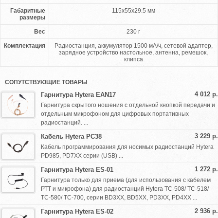
Габаритные
115х55х29.5 мм
размеры
Вес
230 г
Комплектация
Радиостанция, аккумулятор 1500 мА/ч, сетевой адаптер,
зарядное устройство настольное, антенна, ремешок,
клипса
СОПУТСТВУЮЩИЕ ТОВАРЫ
4 012 р.
Гарнитура Hytera EAN17
Гарнитура скрытого ношения с отдельной кнопкой передачи и
отдельным микрофоном для цифровых портативных
радиостанций. ...
3 229 р.
Кабель Hytera PC38
Кабель программирования для носимых радиостанций Hytera
PD985, PD7XX серии (USB) ...
1 272 р.
Гарнитура Hytera ES-01
Гарнитура только для приема (для использования с кабелем
РТТ и микрофона) для радиостанций Hytera TC-508/ TC-518/
TC-580/ TC-700, серии BD3XX, BD5XX, PD3XX, PD4XX ...
2 936 р.
Гарнитура Hytera ES-02