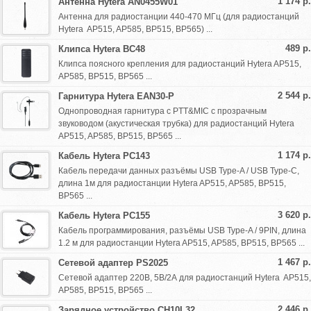
1 174 р.
Антенна Hytera AN0455W01
Антенна для радиостанции 440-470 МГц (для радиостанций
Hytera AP515, AP585, BP515, BP565) ...
489 р.
Клипса Hytera BC48
Клипса поясного крепления для радиостанций Hytera AP515,
AP585, BP515, BP565 ...
2 544 р.
Гарнитура Hytera EAN30-P
Однопроводная гарнитура с PTT&MIC с прозрачным
звуководом (акустическая трубка) для радиостанций Hytera
AP515, AP585, BP515, BP565 ...
1 174 р.
Кабель Hytera PC143
Кабель передачи данных разъёмы USB Type-A / USB Type-C,
длина 1м для радиостанции Hytera AP515, AP585, BP515,
BP565 ...
3 620 р.
Кабель Hytera PC155
Кабель программирования, разъёмы USB Type-A / 9PIN, длина
1.2 м для радиостанции Hytera AP515, AP585, BP515, BP565 ...
1 467 р.
Сетевой адаптер PS2025
Сетевой адаптер 220В, 5В/2А для радиостанций Hytera AP515,
AP585, BP515, BP565 ...
2 446 р.
Зарядное устройство CH10L32