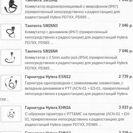
Тангента SM18N2
Коммутатор водонепроницаемый с микрофоном (IP67)
(прикрепленный непосредственно к радиостанции) для
радиостанций Hytera PD7XX, PD985 ...
7 046 р.
Тангента SM26N3
Коммутатор с динамиком (IP67) (прикрепленный
непосредственно к радиостанции) для радиостанций Hytera
PD78X, PD985 ...
7 046 р.
Тангента SM26N4
Коммутатор с 2.5mm audio jack (IP54) (прикрепленный
непосредственно к радиостанции) для радиостанций Hytera
PD78X, PD985 ...
2 739 р.
Гарнитура Hytera ESN12
Гарнитура однопроводная с заменяемыми элементами, с
вкладным динамиком и PTT (ACN-01 + ES-01, прикрепленный
непосредственно к радиостанции) для радиостанций Hytera
сер...
3 033 р.
Гарнитура Hytera EHN16
C-образная гарнитура с PTT&MIC на прищепке (ACN-01 + EH-
01, прикрепленная непосредственно к радиостанции) для
радиостанций Hytera серии PD7XX, PD985 ...
3 229 р.