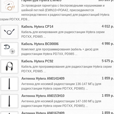
Гарнитура Hytera EWN09
2х проводная гарнитура с беспроводными наушниками и
шейной петлей (EWN10+POA42, присоединяется
непосредственно к радиостанции) для радиостанций Hytera
серии PD7XX, PD9...
4 012 р.
Кабель Hytera CP14
Кабель для копирования для радиостанции Hytera серии
PD7XX, PD985 ...
4 990 р.
Кабель Hytera BC00006
Комплект для программирования (кабель + диск) для
радиостанции Hytera PD7XX, PD985 ...
5 675 р.
Кабель Hytera PC92
Кабель для програмирования для радиостанции Hytera серии
PD7XX, PD985 ...
1 859 р.
Антенна Hytera AN0141H09
Антенна для носимой радиостанции 136-147 МГц (для
радиостанции Hytera серии PD7XX, PD985) ...
1 859 р.
Антенна Hytera AN0153H10
Антенна для носимой радиостанции 147-160 МГц (для
радиостанции Hytera серии PD7XX, PD985) ...
1 859 р.
Антенна Hytera AN0167H09