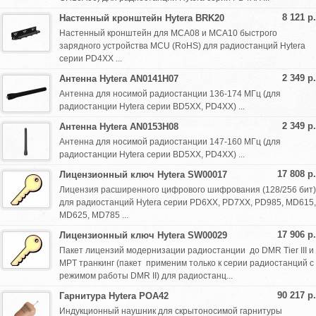
8 121 р.
Настенный кронштейн Hytera BRK20
Настенный кронштейн для MCA08 и MCA10 быстрого
зарядного устройства MCU (RoHS) для радиостанций Hytera
серии PD4XX ...
2 349 р.
Антенна Hytera AN0141H07
Антенна для носимой радиостанции 136-174 МГц (для
радиостанции Hytera серии BD5XX, PD4ХХ) ...
2 349 р.
Антенна Hytera AN0153H08
Антенна для носимой радиостанции 147-160 МГц (для
радиостанции Hytera серии BD5XX, PD4ХХ) ...
17 808 р.
Лицензионный ключ Hytera SW00017
Лицензия расширенного цифрового шифрования (128/256 бит)
для радиостанций Hytera серии PD6XX, PD7XX, PD985, MD615,
MD625, MD785 ...
17 906 р.
Лицензионный ключ Hytera SW00029
Пакет лицензий модернизации радиостанции до DMR Tier III и
MPT транкинг (пакет применим только к серии радиостанций с
режимом работы DMR II) для радиостанц...
90 217 р.
Гарнитура Hytera POA42
Индукционный наушник для скрытоносимой гарнитуры