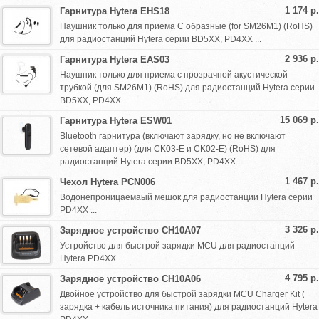
1 174 р.
Гарнитура Hytera EHS18
Наушник только для приема C образные (for SM26M1) (RoHS)
для радиостанций Hytera серии BD5XX, PD4XX ...
2 936 р.
Гарнитура Hytera EAS03
Наушник только для приема с прозрачной акустической
трубкой (для SM26M1) (RoHS) для радиостанций Hytera серии
BD5XX, PD4XX ...
15 069 р.
Гарнитура Hytera ESW01
Bluetooth гарнитура (включают зарядку, но не включают
сетевой адаптер) (для CK03-E и CK02-E) (RoHS) для
радиостанций Hytera серии BD5XX, PD4XX ...
1 467 р.
Чехол Hytera PCN006
Водонепроницаемаый мешок для радиостанции Hytera серии
PD4XX ...
3 326 р.
Зарядное устройство CH10A07
Устройство для быстрой зарядки MCU для радиостанций
Hytera PD4XX ...
4 795 р.
Зарядное устройство CH10A06
Двойное устройство для быстрой зарядки MCU Charger Kit (
зарядка + кабель источника питания) для радиостанций Hytera