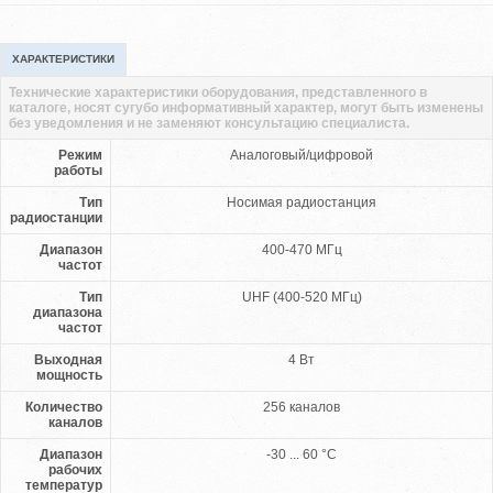
ХАРАКТЕРИСТИКИ
Технические характеристики оборудования, представленного в
каталоге, носят сугубо информативный характер, могут быть изменены
без уведомления и не заменяют консультацию специалиста.
Режим
Аналоговый/цифровой
работы
Тип
Носимая радиостанция
радиостанции
Диапазон
400-470 МГц
частот
Тип
UHF (400-520 МГц)
диапазона
частот
Выходная
4 Вт
мощность
Количество
256 каналов
каналов
Диапазон
-30 ... 60 °С
рабочих
температур