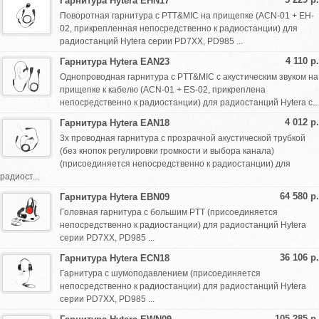
Гарнитура Hytera EHN17
Поворотная гарнитура с PTT&MIC на прищепке (ACN-01 + EH-
02, прикрепленная непосредственно к радиостанции) для
радиостанций Hytera серии PD7XX, PD985 ...
4 110 р.
Гарнитура Hytera EAN23
Однопроводная гарнитура с PTT&MIC с акустическим звуком на
прищепке к кабелю (ACN-01 + ES-02, прикреплена
непосредственно к радиостанции) для радиостанций Hytera с...
4 012 р.
Гарнитура Hytera EAN18
3х проводная гарнитура с прозрачной акустической трубкой
(без кнопок регулировки громкости и выбора канала)
(присоединяется непосредственно к радиостанции) для
радиост...
64 580 р.
Гарнитура Hytera EBN09
Головная гарнитура с большим PTT (присоединяется
непосредственно к радиостанции) для радиостанций Hytera
серии PD7XX, PD985 ...
36 106 р.
Гарнитура Hytera ECN18
Гарнитура с шумоподавлением (присоединяется
непосредственно к радиостанции) для радиостанций Hytera
серии PD7XX, PD985 ...
105 285 р.