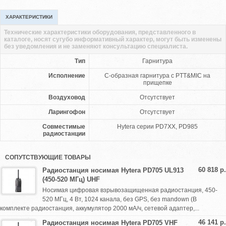
ХАРАКТЕРИСТИКИ
Технические характеристики оборудования, представленного в
каталоге, носят сугубо информативный характер, могут быть изменены
без уведомления и не заменяют консультацию специалиста.
Тип
Гарнитура
Исполнение
C-образная гарнитура с PTT&MIC на
прищепке
Воздуховод
Отсутствует
Ларингофон
Отсутствует
Совместимые
Hytera серии PD7XX, PD985
радиостанции
СОПУТСТВУЮЩИЕ ТОВАРЫ
60 818 р.
Радиостанция носимая Hytera PD705 UL913
(450-520 МГц) UHF
Носимая цифровая взрывозащищенная радиостанция, 450-
520 МГц, 4 Вт, 1024 канала, без GPS, без mandown (В
комплекте радиостанция, аккумулятор 2000 мА/ч, сетевой адаптер,...
46 141 р.
Радиостанция носимая Hytera PD705 VHF