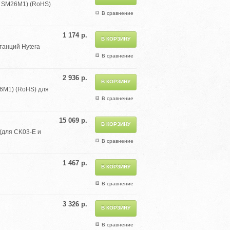
я SM26M1) (RoHS)
В сравнение
1 174 р.
танций Hytera
В сравнение
2 936 р.
26M1) (RoHS) для
В сравнение
15 069 р.
 (для CK03-E и
В сравнение
1 467 р.
В сравнение
3 326 р.
В сравнение