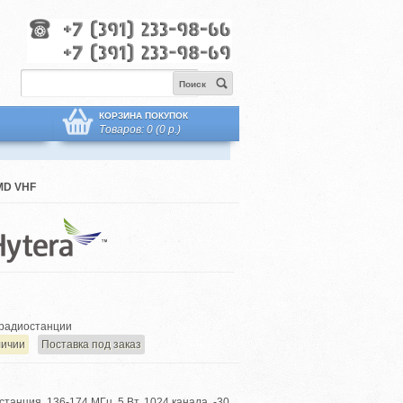
Поиск
КОРЗИНА ПОКУПОК
Товаров: 0 (0 р.)
MD VHF
радиостанции
личии
Поставка под заказ
анция, 136-174 МГц, 5 Вт, 1024 канала, -30