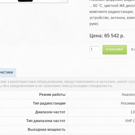
... 60 °С, цветной ЖК дис
комплекте радиостанция, 
устройство, антенна, кли
руке)
Цена: 65 542 р.
РИСТИКИ
кие характеристики оборудования, представленного в каталоге, носят су
ы без уведомления и не заменяют консультацию специалиста.
Режим работы
Аналог
Тип радиостанции
Носима
Диапазон частот
13
Тип диапазона частот
VHF (
Выходная мощность