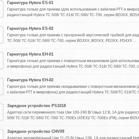
Гарнитура Hytera ES-01
Гарнитура только для приема (для использования с кабелем РТТ и микро
радиостанций Hytera TC-508/ TC-518/ TC-580/ TC-700, серии BD3XX, BD5X
Гарнитура Hytera ES-02
Гарнитура только для приема с прозрачной акустической трубкой для ра
TC-508/ TC-518/ TC-580/ TC-700, серии BD3XX, BD5XX, PD3XX, PD4XX ...
Гарнитура Hytera EH-01
Гарнитура только для приема с поворотным механизмом (для использова
и микрофона) для радиостанций Hytera TC-508/ TC-518/ TC-580/ TC-700, с
Гарнитура Hytera EH-02
Гарнитура только для приема складываемая с поворотным механизмом (
с кабелем РТТ и микрофона) для радиостанций Hytera TC-508/TC-518/TC-58
Зарядное устройство PS1018
Адаптер сети переменного тока Uвх 100-240 В/ Uвых 12 В, 1А для радиос
508/ TC-518/ TC-580/ TC-700/ TC-700Ex (ATEX)/ TC-700Ex (FM), серии BD5X
Зарядное устройство CHV09
Адаптер автомобильный Uвх 11-25 В/ Uвых 12В, 1А для радиостанций Hyt