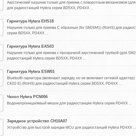
Акустический наушник только для приема с поворотным механизмом (дл
для радиостанций Hytera серии BD5XX, PD4XX ...
Гарнитура Hytera EHS18
Наушник только для приема C образные (for SM26M1) (RoHS) для радиос
серии BD5XX, PD4XX ...
Гарнитура Hytera EAS03
Наушник только для приема с прозрачной акустической трубкой (для SM
радиостанций Hytera серии BD5XX, PD4XX ...
Гарнитура Hytera ESW01
Bluetooth гарнитура (включают зарядку, но не включают сетевой адаптер)
CK02-E) (RoHS) для радиостанций Hytera серии BD5XX, PD4XX ...
Чехол Hytera PCN006
Водонепроницаемаый мешок для радиостанции Hytera серии PD4XX ...
Зарядное устройство CH10A07
Устройство для быстрой зарядки MCU для радиостанций Hytera PD4XX ...