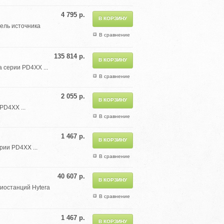
4 795 р.
бель источника
В сравнение
135 814 р.
 серии PD4XX ...
В сравнение
2 055 р.
PD4XX ...
В сравнение
1 467 р.
ии PD4XX ...
В сравнение
40 607 р.
иостанций Hytera
В сравнение
1 467 р.