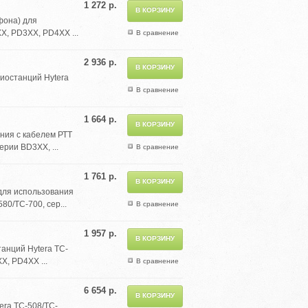
1 272 р.
фона) для
X, PD3XX, PD4XX ...
В сравнение
2 936 р.
диостанций Hytera
В сравнение
1 664 р.
ния с кабелем РТТ
ерии BD3XX, ...
В сравнение
1 761 р.
для использования
0/TC-700, сер...
В сравнение
1 957 р.
танций Hytera TC-
X, PD4XX ...
В сравнение
6 654 р.
era TC-508/TC-