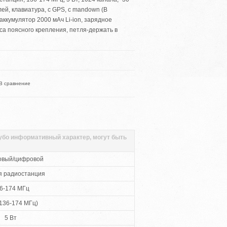
плей, клавиатура, с GPS, с mandown (В
аккумулятор 2000 мАч Li-ion, зарядное
пса поясного крепления, петля-держать в
В сравнение
губо информативный характер, могут быть
овый/цифровой
я радиостанция
6-174 МГц
136-174 МГц)
5 Вт