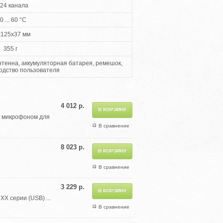
24 канала
0 ... 60 °С
x125x37 мм
355 г
нтенна, аккумуляторная батарея, ремешок,
водство пользователя
4 012 р.
м микрофоном для
В сравнение
8 023 р.
В сравнение
3 229 р.
X серии (USB) ...
В сравнение