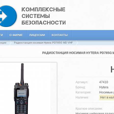
ГИ
О ФИРМЕ
ЛИЦЕНЗИИ
КОНТАКТЫ
анции
Радиостанция носимая Hytera PD785G MD VHF
РАДИОСТАНЦИЯ НОСИМАЯ HYTERA PD785G 
Артикул:
47410
Бренд:
Hytera
Категория:
Носимые 
Наличие:
Нет в на
Краткое описание:
Носимая цифровая радиост