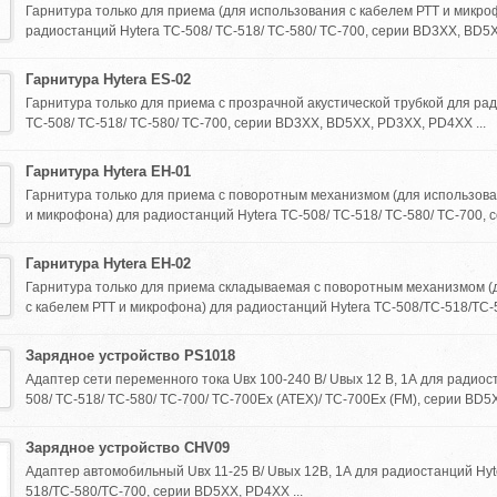
Гарнитура только для приема (для использования с кабелем РТТ и микро
радиостанций Hytera TC-508/ TC-518/ TC-580/ TC-700, серии BD3XX, BD5X
Гарнитура Hytera ES-02
Гарнитура только для приема с прозрачной акустической трубкой для ра
TC-508/ TC-518/ TC-580/ TC-700, серии BD3XX, BD5XX, PD3XX, PD4XX ...
Гарнитура Hytera EH-01
Гарнитура только для приема с поворотным механизмом (для использова
и микрофона) для радиостанций Hytera TC-508/ TC-518/ TC-580/ TC-700, с
Гарнитура Hytera EH-02
Гарнитура только для приема складываемая с поворотным механизмом (
с кабелем РТТ и микрофона) для радиостанций Hytera TC-508/TC-518/TC-58
Зарядное устройство PS1018
Адаптер сети переменного тока Uвх 100-240 В/ Uвых 12 В, 1А для радиос
508/ TC-518/ TC-580/ TC-700/ TC-700Ex (ATEX)/ TC-700Ex (FM), серии BD5X
Зарядное устройство CHV09
Адаптер автомобильный Uвх 11-25 В/ Uвых 12В, 1А для радиостанций Hyt
518/TC-580/TC-700, серии BD5XX, PD4XX ...