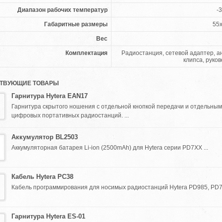
Диапазон рабочих температур
-3
Габаритные размеры
55
Вес
Комплектация
Радиостанция, сетевой адаптер, а
клипса, руко
ТВУЮЩИЕ ТОВАРЫ
Гарнитура Hytera EAN17
Гарнитура скрытого ношения с отдельной кнопкой передачи и отдельны
цифровых портативных радиостанций. ...
Аккумулятор BL2503
Аккумуляторная батарея Li-ion (2500mAh) для Hytera серии PD7XX ...
Кабель Hytera PC38
Кабель программирования для носимых радиостанций Hytera PD985, PD7X
Гарнитура Hytera ES-01