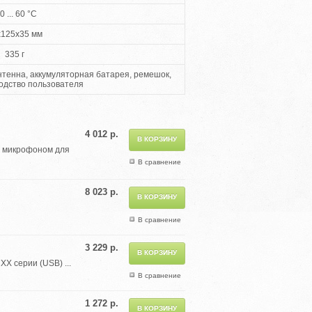
0 ... 60 °С
x125x35 мм
335 г
нтенна, аккумуляторная батарея, ремешок,
водство пользователя
4 012 р.
м микрофоном для
В сравнение
8 023 р.
В сравнение
3 229 р.
X серии (USB) ...
В сравнение
1 272 р.