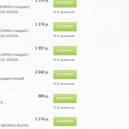
1 370 р.
 (KOREA-стандарт)
XX, PD4XX ...
В сравнение
1 174 р.
(CHINA-стандарт)
XX, PD4XX ...
В сравнение
1 957 р.
(JAPAN-стандарт)
XX, PD4XX ...
В сравнение
2 642 р.
я радиостанций
В сравнение
880 р.
 ...
В сравнение
1 174 р.
я SM26M1) (RoHS)