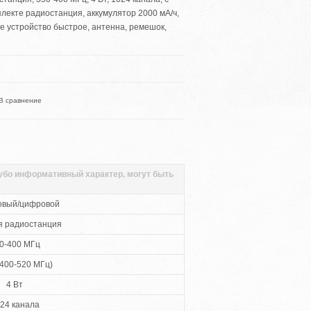
лекте радиостанция, аккумулятор 2000 мА/ч,
е устройство быстрое, антенна, ремешок,
В сравнение
губо информативный характер, могут быть
овый/цифровой
я радиостанция
0-400 МГц
400-520 МГц)
4 Вт
24 канала