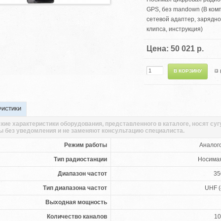
GPS, без mandown (В комп
сетевой адаптер, зарядно
клипса, инструкция)
Цена: 50 021 р.
РИСТИКИ
кие характеристики оборудования, представленного в каталоге, носят су
ы без уведомления и не заменяют консультацию специалиста.
Режим работы
Аналог
Тип радиостанции
Носима
Диапазон частот
35
Тип диапазона частот
UHF (
Выходная мощность
Количество каналов
10