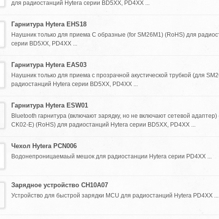
для радиостанций Hytera серии BD5XX, PD4XX ...
Гарнитура Hytera EHS18
Наушник только для приема C образные (for SM26M1) (RoHS) для радиос
серии BD5XX, PD4XX ...
Гарнитура Hytera EAS03
Наушник только для приема с прозрачной акустической трубкой (для SM
радиостанций Hytera серии BD5XX, PD4XX ...
Гарнитура Hytera ESW01
Bluetooth гарнитура (включают зарядку, но не включают сетевой адаптер)
CK02-E) (RoHS) для радиостанций Hytera серии BD5XX, PD4XX ...
Чехол Hytera PCN006
Водонепроницаемаый мешок для радиостанции Hytera серии PD4XX ...
Зарядное устройство CH10A07
Устройство для быстрой зарядки MCU для радиостанций Hytera PD4XX ...