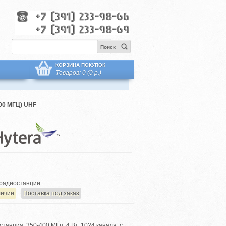
Поиск
КОРЗИНА ПОКУПОК
Товаров: 0 (0 р.)
0 МГЦ) UHF
радиостанции
личии
Поставка под заказ
анция, 350-400 МГц, 4 Вт, 1024 канала, с