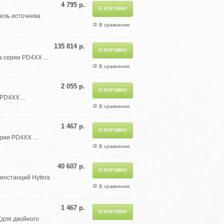
4 795 р.
бель источника
В сравнение
135 814 р.
 серии PD4XX ...
В сравнение
2 055 р.
PD4XX ...
В сравнение
1 467 р.
ии PD4XX ...
В сравнение
40 607 р.
иостанций Hytera
В сравнение
1 467 р.
(для двойного