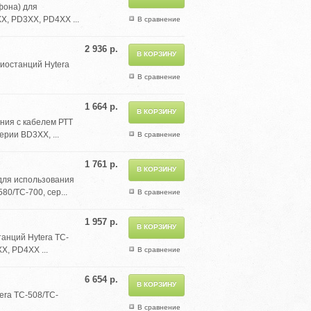
фона) для
X, PD3XX, PD4XX ...
В сравнение
2 936 р.
диостанций Hytera
В сравнение
1 664 р.
ния с кабелем РТТ
ерии BD3XX, ...
В сравнение
1 761 р.
для использования
0/TC-700, сер...
В сравнение
1 957 р.
танций Hytera TC-
X, PD4XX ...
В сравнение
6 654 р.
era TC-508/TC-
В сравнение