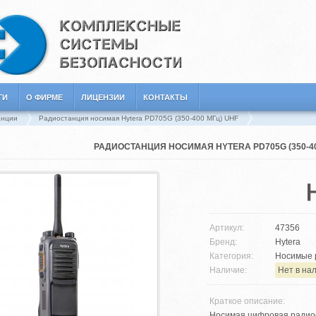
ГИ
О ФИРМЕ
ЛИЦЕНЗИИ
КОНТАКТЫ
анции
Радиостанция носимая Hytera PD705G (350-400 МГц) UHF
РАДИОСТАНЦИЯ НОСИМАЯ HYTERA PD705G (350-40
Артикул:
47356
Бренд:
Hytera
Категория:
Носимые 
Наличие:
Нет в на
Краткое описание:
Носимая цифровая радиост