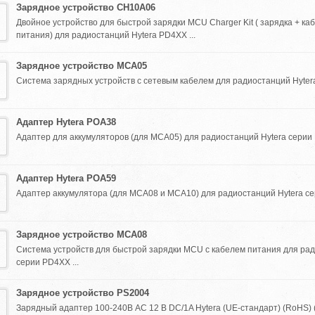
Зарядное устройство CH10A06
Двойное устройство для быстрой зарядки MCU Charger Kit ( зарядка + ка
питания) для радиостанций Hytera PD4XX ...
Зарядное устройство MCA05
Система зарядных устройств с сетевым кабелем для радиостанций Hytera
Адаптер Hytera POA38
Адаптер для аккумуляторов (для MCA05) для радиостанций Hytera серии 
Адаптер Hytera POA59
Адаптер аккумулятора (для MCA08 и MCA10) для радиостанций Hytera сер
Зарядное устройство MCA08
Система устройств для быстрой зарядки MCU с кабелем питания для рад
серии PD4XX ...
Зарядное устройство PS2004
Зарядный адаптер 100-240В AC 12 В DC/1A Hytera (UE-стандарт) (RoHS) 