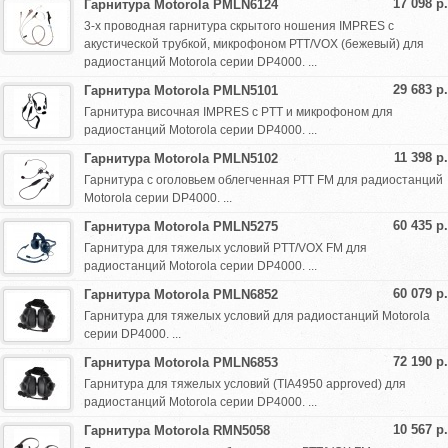
17 098 р.
Гарнитура Motorola PMLN6124
3-х проводная гарнитура скрытого ношения IMPRES с
акустической трубкой, микрофоном РТТ/VOX (бежевый) для
радиостанций Motorola серии DP4000. ...
29 683 р.
Гарнитура Motorola PMLN5101
Гарнитура височная IMPRES с PTT и микрофоном для
радиостанций Motorola серии DP4000. ...
11 398 р.
Гарнитура Motorola PMLN5102
Гарнитура с оголовьем облегченная РТТ FM для радиостанций
Motorola серии DP4000. ...
60 435 р.
Гарнитура Motorola PMLN5275
Гарнитура для тяжелых условий PTT/VOX FM для
радиостанций Motorola серии DP4000. ...
60 079 р.
Гарнитура Motorola PMLN6852
Гарнитура для тяжелых условий для радиостанций Motorola
серии DP4000. ...
72 190 р.
Гарнитура Motorola PMLN6853
Гарнитура для тяжелых условий (TIA4950 approved) для
радиостанций Motorola серии DP4000. ...
10 567 р.
Гарнитура Motorola RMN5058