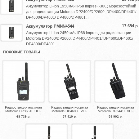
Аккумулятор Li-Ion 1950мАч IP68 Impres (-30C) морозостойкий
для радиостанции Motorola DP2400/DP2600, DP4400/DP4401/
DP4600/DP4601/ DP4800/DP4801. ...
13 654 р.
Аккумулятор PMNN4544
Аккумулятор Li-Ion 2450 мАч IP68 Impres для радиостанции
Motorola DP2400/DP2600, DP4400/DP4401/ DP4600/DP4601/
DP4800/DP4801. ...
ПОХОЖИЕ ТОВАРЫ
Радиостанция носимая
Радиостанция носимая
Радиостанция носимая
Motorola DP3661E UHF
Motorola DP4600E VHF
Motorola DP3441E VHF
68 739 р.
57 419 р.
59 992 р.