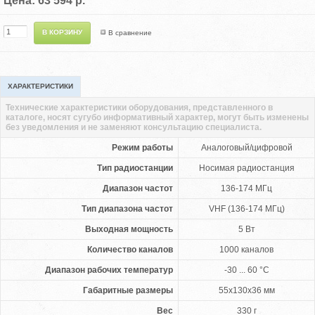
Цена: 63 594 р.
В сравнение
ХАРАКТЕРИСТИКИ
Технические характеристики оборудования, представленного в
каталоге, носят сугубо информативный характер, могут быть изменены
без уведомления и не заменяют консультацию специалиста.
Режим работы
Аналоговый/цифровой
Тип радиостанции
Носимая радиостанция
Диапазон частот
136-174 МГц
Тип диапазона частот
VHF (136-174 МГц)
Выходная мощность
5 Вт
Количество каналов
1000 каналов
Диапазон рабочих температур
-30 ... 60 °C
Габаритные размеры
55x130x36 мм
Вес
330 г