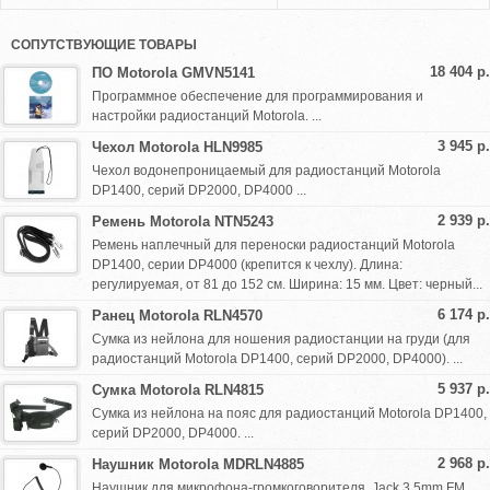
СОПУТСТВУЮЩИЕ ТОВАРЫ
18 404 р.
ПО Motorola GMVN5141
Программное обеспечение для программирования и
настройки радиостанций Motorola. ...
3 945 р.
Чехол Motorola HLN9985
Чехол водонепроницаемый для радиостанций Motorola
DP1400, серий DP2000, DP4000 ...
2 939 р.
Ремень Motorola NTN5243
Ремень наплечный для переноски радиостанций Motorola
DP1400, серии DP4000 (крепится к чехлу). Длина:
регулируемая, от 81 до 152 см. Ширина: 15 мм. Цвет: черный...
6 174 р.
Ранец Motorola RLN4570
Сумка из нейлона для ношения радиостанции на груди (для
радиостанций Motorola DP1400, серий DP2000, DP4000). ...
5 937 р.
Сумка Motorola RLN4815
Сумка из нейлона на пояс для радиостанций Motorola DP1400,
серий DP2000, DP4000. ...
2 968 р.
Наушник Motorola MDRLN4885
Наушник для микрофона-громкоговорителя, Jack 3,5mm FM