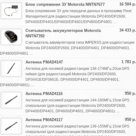
16 504 р.
Блок сопряжения ЗУ Motorola NNTN7677
Блок сопряжения ЗУ для передачи данных в программу Fleet
Management для радиостанции Motorola DP2400/DP2600,
DP4400/DP4401/DP4600/DP4601/DP4800/DP4801. ...
34 433 р.
Считыватель аккумуляторов Motorola
NNTN7392
Считыватель аккумуляторов типа IMPERSS для радиостанции
Motorola DP2400/DP2600, DP4400/DP4401, DP4600/DP4601,
DP4800/DP4801. ...
1 781 р.
Антенна PMAD4147
Антенна для носимой радиостанции 136-174МГц 20см GPS
гибкая (для радиостанций Motorola DP2400/DP2600,
DP3441E/DP3661E, DP4400/DP4401, DP4600/DP4601,
DP4800/DP4801). ...
950 р.
Антенна PMAD4116
Антенна для носимой радиостанции 144-165МГц 15см GPS
спиральная (для радиостанции Motorola DP2400/DP2600,
DP4400/DP4401, DP4600/DP4601, DP4800/DP4801). ...
950 р.
Антенна PMAD4117
Антенна для носимой радиостанции 136-155МГц 15см GPS
спиральная (для радиостанции Motorola DP2400/DP2600,