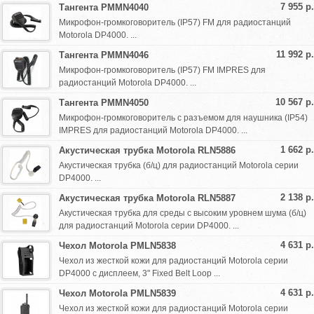
7 955 р.
Тангента PMMN4040
Микрофон-громкоговоритель (IP57) FM для радиостанций
Motorola DP4000. ...
11 992 р.
Тангента PMMN4046
Микрофон-громкоговоритель (IP57) FM IMPRES для
радиостанций Motorola DP4000. ...
10 567 р.
Тангента PMMN4050
Микрофон-громкоговоритель c разъемом для наушника (IP54)
IMPRES для радиостанций Motorola DP4000. ...
1 662 р.
Акустическая трубка Motorola RLN5886
Акустическая трубка (б/ц) для радиостанций Motorola серии
DP4000. ...
2 138 р.
Акустическая трубка Motorola RLN5887
Акустическая трубка для среды с высоким уровнем шума (б/ц)
для радиостанций Motorola серии DP4000. ...
4 631 р.
Чехол Motorola PMLN5838
Чехол из жесткой кожи для радиостанций Motorola серии
DP4000 с дисплеем, 3" Fixed Belt Loop ...
4 631 р.
Чехол Motorola PMLN5839
Чехол из жесткой кожи для радиостанций Motorola серии