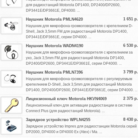
для радиостанций Motorola DP1400, DP2400/DP2600,
DP3441E/DP3661E, DP4000. ...
1 651 р.
Наушник Motorola PMLN4620
Наушник для микрофона-громкоговорителя с крепелнием D-
Shell, Jack 3,5mm FM для радиостанций Motorola DP1400,
DP3441E/DP3661E, серии DP4000. ...
6 530 р.
Наушник Motorola WADN4190
Наушник для микрофона-громкоговорителя с крепелнием за
ухо, Jack 3,5mm FM для радиостанций Motorola DP1400,
DP2400/DP2600, DP3441E/DP3661E, серии DP4000. ...
3 799 р.
Наушник Motorola PMLN7396
Наушник для микрофона-громкоговорителя с регулируемым
крепелнием D-Shell, Jack 3,5mm для радиостанций Motorola
DP1400, DP2400/DP2600, DP3441E/DP3661E, серии DP4000. ...
2 375 р.
Лицензионный ключ Motorola HKVN4069
Лицензионный ключ для активации радиостанции в системе
Connect Plus (для радиостанций Motorola). ...
8 430 р.
Зарядное устройство WPLN4255
Зарядное устройство Impres для радиостанции Motorola серий
DP2000, DP4000 и DP4000 Ex (Atex) / Ma. ...