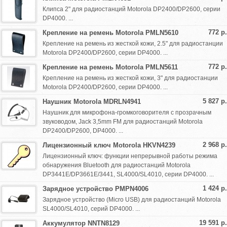
Клипса 2" для радиостанций Motorola DP2400/DP2600, серии
DP4000. ...
772 р.
Крепление на ремень Motorola PMLN5610
Крепление на ремень из жесткой кожи, 2.5" для радиостанции
Motorola DP2400/DP2600, серии DP4000. ...
772 р.
Крепление на ремень Motorola PMLN5611
Крепление на ремень из жесткой кожи, 3" для радиостанции
Motorola DP2400/DP2600, серии DP4000. ...
5 827 р.
Наушник Motorola MDRLN4941
Наушник для микрофона-громкоговорителя с прозрачным
звуководом, Jack 3,5mm FM для радиостанций Motorola
DP2400/DP2600, DP4000. ...
2 968 р.
Лицензионный ключ Motorola HKVN4239
Лицензионный ключ: функции непрерывной работы режима
обнаружения Bluetooth для радиостанций Motorola
DP3441E/DP3661E/3441, SL4000/SL4010, серии DP4000. ...
1 424 р.
Зарядное устройство PMPN4006
Зарядное устройство (Micro USB) для радиостанций Motorola
SL4000/SL4010, серий DP4000. ...
19 591 р.
Аккумулятор NNTN8129