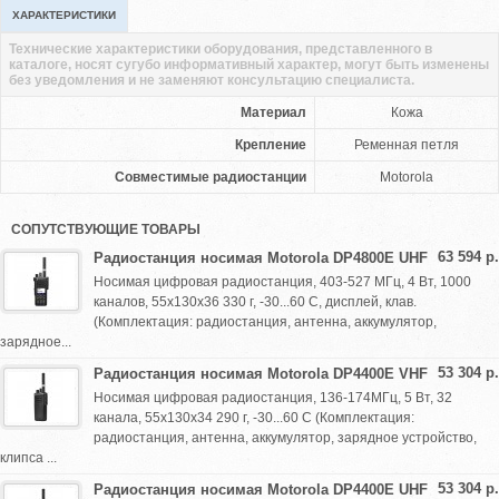
ХАРАКТЕРИСТИКИ
Технические характеристики оборудования, представленного в
каталоге, носят сугубо информативный характер, могут быть изменены
без уведомления и не заменяют консультацию специалиста.
Материал
Кожа
Крепление
Ременная петля
Совместимые радиостанции
Motorola
СОПУТСТВУЮЩИЕ ТОВАРЫ
63 594 р.
Радиостанция носимая Motorola DP4800E UHF
Носимая цифровая радиостанция, 403-527 МГц, 4 Вт, 1000
каналов, 55х130х36 330 г, -30...60 С, дисплей, клав.
(Комплектация: радиостанция, антенна, аккумулятор,
зарядное...
53 304 р.
Радиостанция носимая Motorola DP4400E VHF
Носимая цифровая радиостанция, 136-174МГц, 5 Вт, 32
канала, 55х130х34 290 г, -30...60 С (Комплектация:
радиостанция, антенна, аккумулятор, зарядное устройство,
клипса ...
53 304 р.
Радиостанция носимая Motorola DP4400E UHF