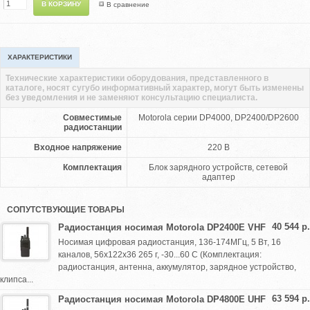
В сравнение
ХАРАКТЕРИСТИКИ
Технические характеристики оборудования, представленного в
каталоге, носят сугубо информативный характер, могут быть изменены
без уведомления и не заменяют консультацию специалиста.
Совместимые
Motorola серии DP4000, DP2400/DP2600
радиостанции
Входное напряжение
220 В
Комплектация
Блок зарядного устройств, cетевой
адаптер
СОПУТСТВУЮЩИЕ ТОВАРЫ
40 544 р.
Радиостанция носимая Motorola DP2400E VHF
Носимая цифровая радиостанция, 136-174МГц, 5 Вт, 16
каналов, 56х122х36 265 г, -30...60 С (Комплектация:
радиостанция, антенна, аккумулятор, зарядное устройство,
клипса...
63 594 р.
Радиостанция носимая Motorola DP4800E UHF