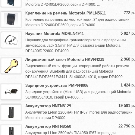
Motorola DP2400/DP2600, серии DP4000. ...
772 р.
Крепление на ремень Motorola PMLN5611
Крепление на ремень из жесткой кожи, 3" для радиостанции
Motorola DP2400/DP2600, серии DP4000. ...
5 827 р.
Наушник Motorola MDRLN4941
Наушник для микрофона-громкоговорителя с прозрачным
звуководом, Jack 3,5mm FM для радиостанций Motorola
DP2400/DP2600, DP4000. ...
2 968 р.
Лицензионный ключ Motorola HKVN4239
Лицензионный ключ: функции непрерывной работы режима
обнаружения Bluetooth для радиостанций Motorola
DP3441E/DP3661E/3441, SL4000/SL4010, серии DP4000. ...
1 424 р.
Зарядное устройство PMPN4006
Зарядное устройство (Micro USB) для радиостанций Motorola
SL4000/SL4010, серий DP4000. ...
19 591 р.
Аккумулятор NNTN8129
Аккумулятор Li-Ion 2200мАч FM IP67 Impres для радиостанций
Motorola серии DP4000. ...
22 796 р.
Аккумулятор NNTN8560
Аккумулятор Li-Ion 2500мАч TIA4950 IP67 Impres для