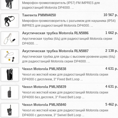
Микрофон-громкоговоритель (IP57) FM IMPRES для
радиостанций Motorola DP4000. ...
10 567 р.
Тангента PMMN4050
Микрофон-громкоговоритель c разъемом для наушника (IP54)
IMPRES для радиостанций Motorola DP4000. ...
1 662 р.
Акустическая трубка Motorola RLN5886
Акустическая трубка (б/ц) для радиостанций Motorola серии
DP4000. ...
2 138 р.
Акустическая трубка Motorola RLN5887
Акустическая трубка для среды с высоким уровнем шума (б/ц)
для радиостанций Motorola серии DP4000. ...
4 631 р.
Чехол Motorola PMLN5838
Чехол из жесткой кожи для радиостанций Motorola серии
DP4000 с дисплеем, 3" Fixed Belt Loop ...
4 631 р.
Чехол Motorola PMLN5839
Чехол из жесткой кожи для радиостанций Motorola серии
DP4000 без дисплея, 3" Fixed Belt Loop ...
5 462 р.
Чехол Motorola PMLN5840
Чехол из жесткой кожи для радиостанций Motorola серии
DP4000 с дисплеем, 3" Swivel Belt Loop ...