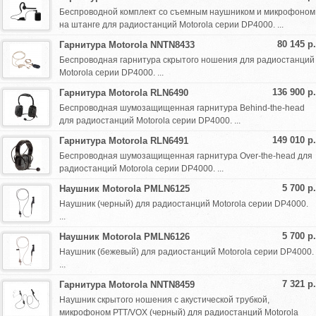
Беспроводной комплект со съемным наушником и микрофоном
на штанге для радиостанций Motorola серии DP4000. ...
80 145 р.
Гарнитура Motorola NNTN8433
Беспроводная гарнитура скрытого ношения для радиостанций
Motorola серии DP4000. ...
136 900 р.
Гарнитура Motorola RLN6490
Беспроводная шумозащищенная гарнитура Behind-the-head
для радиостанций Motorola серии DP4000. ...
149 010 р.
Гарнитура Motorola RLN6491
Беспроводная шумозащищенная гарнитура Over-the-head для
радиостанций Motorola серии DP4000. ...
5 700 р.
Наушник Motorola PMLN6125
Наушник (черный) для радиостанций Motorola серии DP4000.
...
5 700 р.
Наушник Motorola PMLN6126
Наушник (бежевый) для радиостанций Motorola серии DP4000.
...
7 321 р.
Гарнитура Motorola NNTN8459
Наушник скрытого ношения с акустической трубкой,
микрофоном РТТ/VOX (черный) для радиостанций Motorola