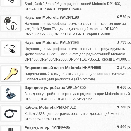
Shell, Jack 3,5mm FM для радиостанций Motorola DP1400,
DP3441E/DP3661E, серии DP4000. ...
6 530 р.
Наушник Motorola WADN4190
Наушник для микрофона-громкоговорителя с крепелнием за
ухо, Jack 3,5mm FM для радиостанций Motorola DP1400,
DP2400/DP2600, DP3441E/DP3661E, серии DP4000. ...
3 799 р.
Наушник Motorola PMLN7396
Наушник для микрофона-громкоговорителя с регулируемым
крепелнием D-Shell, Jack 3,5mm для радиостанций Motorola
DP1400, DP2400/DP2600, DP3441E/DP3661E, серии DP4000. ...
2 375 р.
Лицензионный ключ Motorola HKVN4069
Лицензионный ключ для активации радиостанции в системе
Connect Plus (для радиостанций Motorola). ...
8 430 р.
Зарядное устройство WPLN4255
Зарядное устройство Impres для радиостанции Motorola серий
DP2000, DP4000 и DP4000 Ex (Atex) / Ma. ...
9 380 р.
Кабель Motorola PMKN4012
Кабель USB для программирования радиостанций Motorola
DP3000/4000/4000Ex. ...
9 499 р.
Аккумулятор PMNN4406