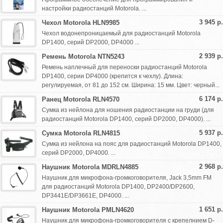
настройки радиостанций Motorola. ...
3 945 р.
Чехол Motorola HLN9985
Чехол водонепроницаемый для радиостанций Motorola
DP1400, серий DP2000, DP4000 ...
2 939 р.
Ремень Motorola NTN5243
Ремень наплечный для переноски радиостанций Motorola
DP1400, серии DP4000 (крепится к чехлу). Длина:
регулируемая, от 81 до 152 см. Ширина: 15 мм. Цвет: черный...
6 174 р.
Ранец Motorola RLN4570
Сумка из нейлона для ношения радиостанции на груди (для
радиостанций Motorola DP1400, серий DP2000, DP4000). ...
5 937 р.
Сумка Motorola RLN4815
Сумка из нейлона на пояс для радиостанций Motorola DP1400,
серий DP2000, DP4000. ...
2 968 р.
Наушник Motorola MDRLN4885
Наушник для микрофона-громкоговорителя, Jack 3,5mm FM
для радиостанций Motorola DP1400, DP2400/DP2600,
DP3441E/DP3661E, DP4000. ...
1 651 р.
Наушник Motorola PMLN4620
Наушник для микрофона-громкоговорителя с крепелнием D-