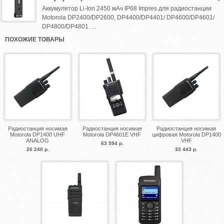
Аккумулятор Li-Ion 2450 мАч IP68 Impres для радиостанции
Motorola DP2400/DP2600, DP4400/DP4401/ DP4600/DP4601/
DP4800/DP4801. ...
ПОХОЖИЕ ТОВАРЫ
Радиостанция носимая
Радиостанция носимая
Радиостанция носимая
Motorola DP1400 UHF
Motorola DP4601E VHF
цифровая Motorola DP1400
ANALOG
VHF
63 594 р.
26 240 р.
33 443 р.