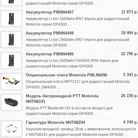
радиостанций Motorola серии DP4000. ...
11 873 р.
Аккумулятор PMNN4407
Аккумулятор Li-Ion 1600мАч IP67 Impres для радиостанций
Motorola серии DP4000. ...
18 404 р.
Аккумулятор PMNN4448
Аккумулятор Li-Ion 2800мАч IP67 Impres для радиостанций
Motorola серии DP4000. ...
22 796 р.
Аккумулятор PMNN4489
Аккумулятор Li-Ion 2900мАч TIA4950 IP68 Impres для
радиостанций Motorola серии DP4000. ...
5 343 р.
Опциональная плата Motorola PMLN6696
Опциональная плата MPT1327 для радиостанций Motorola
DP4000, DM4000. ...
26 150 р.
Модуль беспроводной PTT Motorola
NNTN8191
Модуль PTT Bluetooth (ЗУ в состав не входит) для
радиостанции Motorola серии DP4000. ...
4 749 р.
Гарнитура Motorola NNTN8294
Наушник вкладной, провод 29см, с микрофоном, используется
с NNTN8191 для радиостанций Motorola серии DP4000. ...