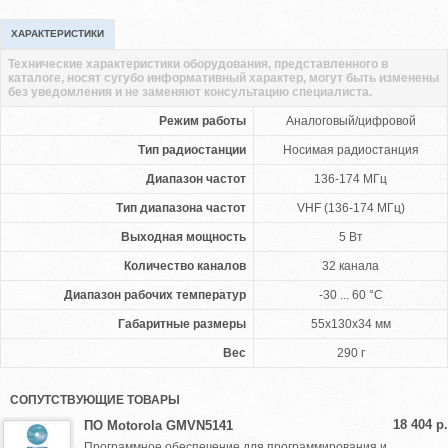
ХАРАКТЕРИСТИКИ
Технические характеристики оборудования, представленного в
каталоге, носят сугубо информативный характер, могут быть изменены
без уведомления и не заменяют консультацию специалиста.
Режим работы
Аналоговый/цифровой
Тип радиостанции
Носимая радиостанция
Диапазон частот
136-174 МГц
Тип диапазона частот
VHF (136-174 МГц)
Выходная мощность
5 Вт
Количество каналов
32 канала
Диапазон рабочих температур
-30 ... 60 °C
Габаритные размеры
55x130x34 мм
Вес
290 г
СОПУТСТВУЮЩИЕ ТОВАРЫ
18 404 р.
ПО Motorola GMVN5141
Программное обеспечение для программирования и