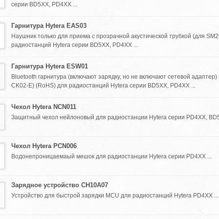
серии BD5XX, PD4XX ...
Гарнитура Hytera EAS03
Наушник только для приема с прозрачной акустической трубкой (для SM
радиостанций Hytera серии BD5XX, PD4XX ...
Гарнитура Hytera ESW01
Bluetooth гарнитура (включают зарядку, но не включают сетевой адаптер)
CK02-E) (RoHS) для радиостанций Hytera серии BD5XX, PD4XX ...
Чехол Hytera NCN011
Защитный чехол нейлоновый для радиостанции Hytera серии PD4XX, BD5X
Чехол Hytera PCN006
Водонепроницаемаый мешок для радиостанции Hytera серии PD4XX ...
Зарядное устройство CH10A07
Устройство для быстрой зарядки MCU для радиостанций Hytera PD4XX ...