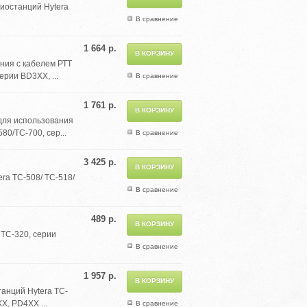
диостанций Hytera
В сравнение
1 664 р.
ния с кабелем РТТ
ерии BD3XX, ...
В сравнение
1 761 р.
для использования
0/TC-700, сер...
В сравнение
3 425 р.
ra TC-508/ TC-518/
В сравнение
489 р.
 TC-320, серии
В сравнение
1 957 р.
танций Hytera TC-
X, PD4XX ...
В сравнение