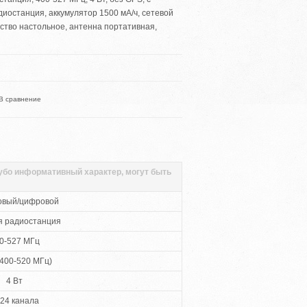
иостанция, аккумулятор 1500 мА/ч, сетевой
ство настольное, антенна портативная,
В сравнение
губо информативный характер, могут быть
овый/цифровой
я радиостанция
0-527 МГц
400-520 МГц)
4 Вт
24 канала