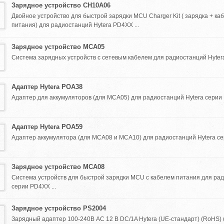
Зарядное устройство CH10A06
Двойное устройство для быстрой зарядки MCU Charger Kit ( зарядка + ка
питания) для радиостанций Hytera PD4XX ...
Зарядное устройство MCA05
Система зарядных устройств с сетевым кабелем для радиостанций Hytera
Адаптер Hytera POA38
Адаптер для аккумуляторов (для MCA05) для радиостанций Hytera серии 
Адаптер Hytera POA59
Адаптер аккумулятора (для MCA08 и MCA10) для радиостанций Hytera сер
Зарядное устройство MCA08
Система устройств для быстрой зарядки MCU с кабелем питания для рад
серии PD4XX ...
Зарядное устройство PS2004
Зарядный адаптер 100-240В AC 12 В DC/1A Hytera (UE-стандарт) (RoHS) 