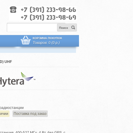
Поиск
КОРЗИНА ПОКУПОК
Товаров: 0 (0 р.)
D) UHF
радиостанции
личии
Поставка под заказ
анция, 400-527 МГц, 4 Вт, без GPS, с