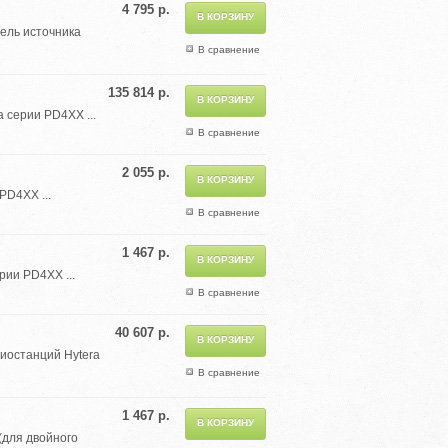
4 795 р.
бель источника
В сравнение
135 814 р.
 серии PD4XX ...
В сравнение
2 055 р.
PD4XX ...
В сравнение
1 467 р.
ии PD4XX ...
В сравнение
40 607 р.
иостанций Hytera
В сравнение
1 467 р.
(для двойного