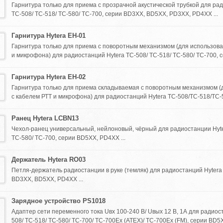
Гарнитура только для приема с прозрачной акустической трубкой для ра
TC-508/ TC-518/ TC-580/ TC-700, серии BD3XX, BD5XX, PD3XX, PD4XX ...
Гарнитура Hytera EH-01
Гарнитура только для приема с поворотным механизмом (для использова
и микрофона) для радиостанций Hytera TC-508/ TC-518/ TC-580/ TC-700, с
Гарнитура Hytera EH-02
Гарнитура только для приема складываемая с поворотным механизмом (
с кабелем РТТ и микрофона) для радиостанций Hytera TC-508/TC-518/TC-58
Ранец Hytera LCBN13
Чехол-ранец универсальный, нейлоновый, чёрный для радиостанции Hyte
TC-580/ TC-700, серии BD5XX, PD4XX ...
Держатель Hytera RO03
Петля-держатель радиостанции в руке (темляк) для радиостанций Hytera
BD3XX, BD5XX, PD4XX ...
Зарядное устройство PS1018
Адаптер сети переменного тока Uвх 100-240 В/ Uвых 12 В, 1А для радиос
508/ TC-518/ TC-580/ TC-700/ TC-700Ex (ATEX)/ TC-700Ex (FM), серии BD5X