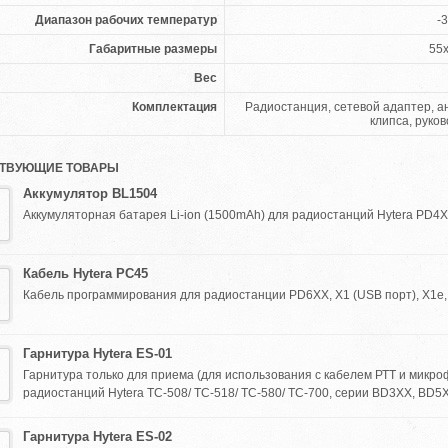
Диапазон рабочих температур
-3
Габаритные размеры
55
Вес
Комплектация
Радиостанция, сетевой адаптер, а
клипса, руко
ТВУЮЩИЕ ТОВАРЫ
Аккумулятор BL1504
Аккумуляторная батарея Li-ion (1500mAh) для радиостанций Hytera PD4X
Кабель Hytera PC45
Кабель программирования для радиостанции PD6XX, X1 (USB порт), X1e, X
Гарнитура Hytera ES-01
Гарнитура только для приема (для использования с кабелем РТТ и микро
радиостанций Hytera TC-508/ TC-518/ TC-580/ TC-700, серии BD3XX, BD5X
Гарнитура Hytera ES-02