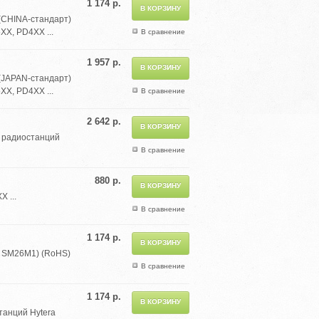
1 174 р.
(CHINA-стандарт)
XX, PD4XX ...
В сравнение
1 957 р.
(JAPAN-стандарт)
XX, PD4XX ...
В сравнение
2 642 р.
я радиостанций
В сравнение
880 р.
 ...
В сравнение
1 174 р.
я SM26M1) (RoHS)
В сравнение
1 174 р.
танций Hytera