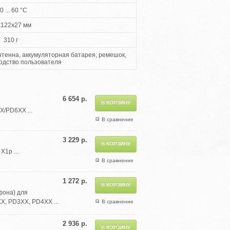
0 ... 60 °С
x122x27 мм
310 г
нтенна, аккумуляторная батарея, ремешок,
водство пользователя
6 654 р.
X/PD6XX ...
В сравнение
3 229 р.
1p ...
В сравнение
1 272 р.
фона) для
X, PD3XX, PD4XX ...
В сравнение
2 936 р.