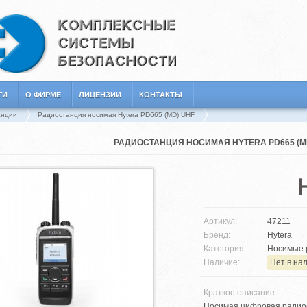
ГИ
О ФИРМЕ
ЛИЦЕНЗИИ
КОНТАКТЫ
анции
Радиостанция носимая Hytera PD665 (MD) UHF
РАДИОСТАНЦИЯ НОСИМАЯ HYTERA PD665 (M
Артикул:
47211
Бренд:
Hytera
Категория:
Носимые 
Наличие:
Нет в на
Краткое описание:
Носимая цифровая радиост