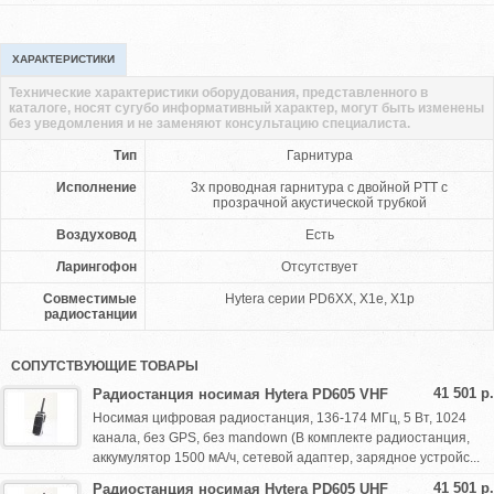
ХАРАКТЕРИСТИКИ
Технические характеристики оборудования, представленного в
каталоге, носят сугубо информативный характер, могут быть изменены
без уведомления и не заменяют консультацию специалиста.
Тип
Гарнитура
Исполнение
3х проводная гарнитура с двойной PTT с
прозрачной акустической трубкой
Воздуховод
Есть
Ларингофон
Отсутствует
Совместимые
Hytera серии PD6XX, X1e, X1p
радиостанции
СОПУТСТВУЮЩИЕ ТОВАРЫ
41 501 р.
Радиостанция носимая Hytera PD605 VHF
Носимая цифровая радиостанция, 136-174 МГц, 5 Вт, 1024
канала, без GPS, без mandown (В комплекте радиостанция,
аккумулятор 1500 мА/ч, сетевой адаптер, зарядное устройс...
41 501 р.
Радиостанция носимая Hytera PD605 UHF