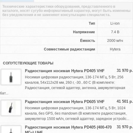
Технические характеристики оборудования, представленного в
каталоге, носят сугубо информативный характер, могут быть изменены
без уведомления и не заменяют консультацию специалиста.
Тип
Li-ion
Напряжение
7.4 В
Ёмкость
2000 мАч
Совместимые радиостанции
Hytera
СОПУТСТВУЮЩИЕ ТОВАРЫ
31 970 р.
Радиостанция носимая Hytera PD405 VHF
Носимая цифровая радиостанция, 136-174 МГц, 5 Вт, 256
каналов, 54х112х28 мм, 260 г, -30...60 С (В комплекте:
Радиостанция, сетевой адаптер, антенна, аккумуляторная
бат...
41 501 р.
Радиостанция носимая Hytera PD605 VHF
Носимая цифровая радиостанция, 136-174 МГц, 5 Вт, 1024
канала, без GPS, без mandown (В комплекте радиостанция,
аккумулятор 1500 мА/ч, сетевой адаптер, зарядное устройс...
31 970 р.
Радиостанция носимая Hytera PD405 (400-470
МГц) UHF