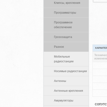
Клипсы, крепления
Программаторы
Программное
обеспечение
Грозозащита
Разное
ХАРАКТЕ
Техничес
Мобильные
изменен
радиостанции
Носимые радиостанции
Антенны
Антенные крепления
Аккумуляторы
СОПУТС