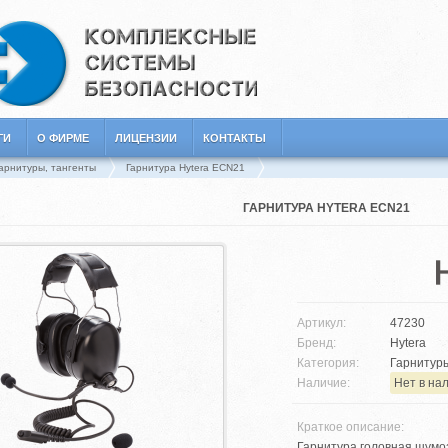
ГИ
О ФИРМЕ
ЛИЦЕНЗИИ
КОНТАКТЫ
арнитуры, тангенты
Гарнитура Hytera ECN21
ГАРНИТУРА HYTERA ECN21
Артикул:
47230
Бренд:
Hytera
Категория:
Гарнитуры
Наличие:
Нет в на
Краткое описание:
Гарнитура головная шум