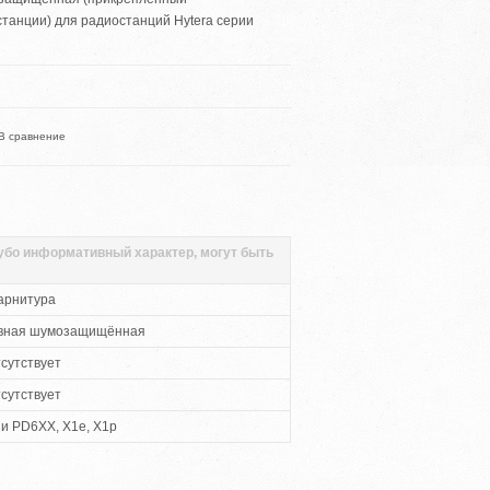
танции) для радиостанций Hytera серии
В сравнение
губо информативный характер, могут быть
арнитура
овная шумозащищённая
сутствует
сутствует
ии PD6XX, X1e, X1p