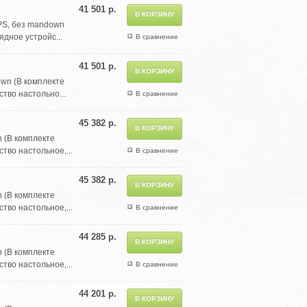
41 501 р.
GPS, без mandown
ядное устройс...
В сравнение
41 501 р.
own (В комплекте
тво настольно...
В сравнение
45 382 р.
 (В комплекте
тво настольное,...
В сравнение
45 382 р.
 (В комплекте
тво настольное,...
В сравнение
44 285 р.
 (В комплекте
тво настольное,...
В сравнение
44 201 р.