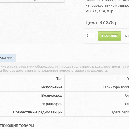
непосредственно к радиос
PD6XX, X1e, X1p
Цена: 37 378 р.
РИСТИКИ
кие характеристики оборудования, представленного в каталоге, носят су
ы без уведомления и не заменяют консультацию специалиста.
Тип
Г
Исполнение
Гарнитура гол
Воздуховод
От
Ларингофон
От
Совместимые радиостанции
Hytera сер
ТВУЮЩИЕ ТОВАРЫ