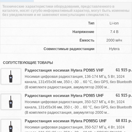
Технические характеристики оборудования, представленного в
каталоге, носят сугубо информативный характер, могут быть изменены
без уведомления и не заменяют консультацию специалиста.
Тип
Li-ion
Напряжение
7.4 В
Ёмкость
2000 мАч
Совместимые радиостанции
Hytera
СОПУТСТВУЮЩИЕ ТОВАРЫ
61 915 р.
Радиостанция носимая Hytera PD985 VHF
Носимая цифровая радиостанция, 136-174 МГц, 5 Вт, 1024
канала, 131х55х36 мм, 350 г, -30 ... 60 °С, без GPS, без Bluetooth
(В комплекте радиостанция, аккумулятор 2000 м...
61 915 р.
Радиостанция носимая Hytera PD985 UHF
Носимая цифровая радиостанция, 350-527 МГц, 4 Вт, 1024
канала, 131х55х36 мм, 350 г, -30 ... 60 °С, без GPS, без Bluetooth
(В комплекте радиостанция, аккумулятор 2000 м...
68 831 р.
Радиостанция носимая Hytera PD985G UHF
Носимая цифровая радиостанция, 350-527 МГц, 4 Вт, 1024