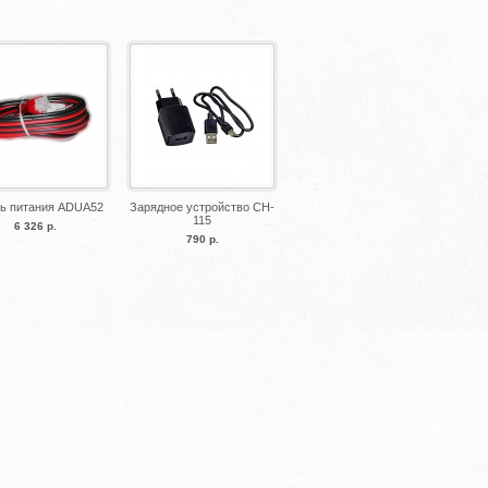
ь питания ADUA52
Зарядное устройство CH-
115
6 326 р.
790 р.