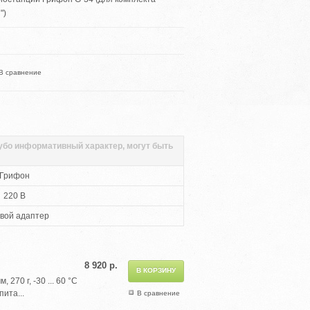
")
В сравнение
губо информативный характер, могут быть
Грифон
220 В
вой адаптер
8 920 р.
270 г, -30 ... 60 °С
ита...
В сравнение