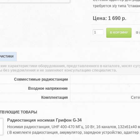
требуется з/у типа "стакан
Цена: 1 690 р.
РИСТИКИ
кие характеристики оборудования, представленного в каталоге, носят су
ы без уведомления и не заменяют консультацию специалиста.
Совместимые радиостанции
Входное напряжение
Комплектация
Сете
ТВУЮЩИЕ ТОВАРЫ
Радиостанция носимая Грифон G-34
Носимая радиостанция, UHF 400-470 МГц, 10 Вт, 16 каналов, 132x61x40 мм, 
( В комплекте радиостанция, аккумулятор, зарядное устройство, адаптер п