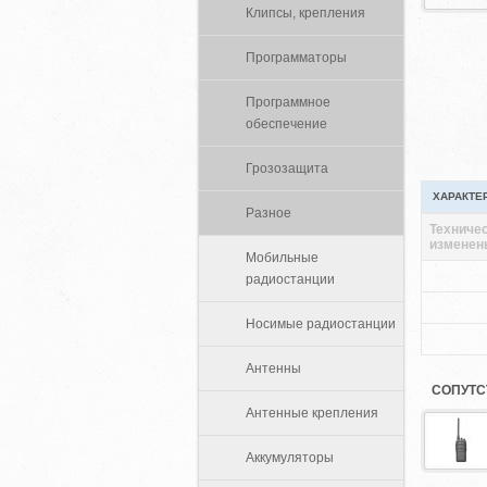
Клипсы, крепления
Программаторы
Программное
обеспечение
Грозозащита
ХАРАКТЕ
Разное
Техничес
изменен
Мобильные
радиостанции
Носимые радиостанции
Антенны
СОПУТС
Антенные крепления
Аккумуляторы