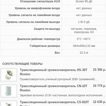
Отношение сигнал/шум AUX
более 95 дБ
Уровень на микрофонном входе
нет данных
Уровень сигнала на линейном входе
нет данных
Уровень сигнала на линейном выходе
1 В/ 0 дБ
Защита по выходу
питание, перегрев,
перегрузка, КЗ
Диапазон рабочих температур
0°C +40°C
Габаритные размеры
484х406х132 мм
Вес
32.5 кг
СОПУТСТВУЮЩИЕ ТОВАРЫ
15 356 р.
Трансляционный громкоговоритель HS-30T
Roxton
Громкоговоритель уличный рупорный 30Вт (алюминий) ...
10 774 р.
Трансляционный громкоговоритель CN-10T
Roxton
Звуковая колонна 10 Вт настенная, всепогодное исполнение ...
12 630 р.
Трансляционный громкоговоритель CS-810T