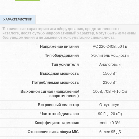
ХАРАКТЕРИСТИКИ
Технические характеристики оборудования, представленного в
каталоге, носят сугубо информативный характер, могут быть изменены
без уведомления и не заменяют консультацию специалиста.
Напряжение питания
АС 220-240В, 50 Гц
Тип оборудования
Усилитель мощности
Тип усилителя
Аналоговый
Выходная мощность
1500 Вт
Потребляемая мощность
2300 Вт
Выходной сигнал (напряжение/
100В, 70В~4-16 Ом
сопротивление)
Встроенный селектор
Отсутствует
Частотный диапазон
90 Гц - 20 кГц
Коэффициент гармоник
менее 0.3%
Отношение сигнал/шум MIC
более 95 дБ