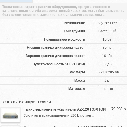
Технические характеристики оборудования, представленного в
каталоге, носят сугубо информативный характер, могут быть изменены
без уведомления и не заменяют консультацию специалиста.
Исполнение
Внутреннее
Конструкция
Настенный
Номинальная мощность
10 Вт
Нижняя граница диапазона частот
80 Гц
Верхняя граница диапазона частот
16 кГц
Чувствительность SPL (1 Вт/м)
92 дБ
Размеры
312x210x85 мм
Масса
1 кг
Материал
пластик
СОПУТСТВУЮЩИЕ ТОВАРЫ
79 098 р.
Трансляционный усилитель AZ-120 ROXTON
Усилитель трансляционный 120 Вт, 6 зон ...