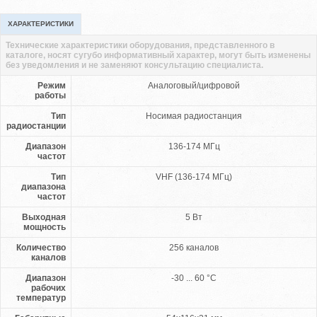
ХАРАКТЕРИСТИКИ
Технические характеристики оборудования, представленного в
каталоге, носят сугубо информативный характер, могут быть изменены
без уведомления и не заменяют консультацию специалиста.
Режим
Аналоговый/цифровой
работы
Тип
Носимая радиостанция
радиостанции
Диапазон
136-174 МГц
частот
Тип
VHF (136-174 МГц)
диапазона
частот
Выходная
5 Вт
мощность
Количество
256 каналов
каналов
Диапазон
-30 ... 60 °С
рабочих
температур