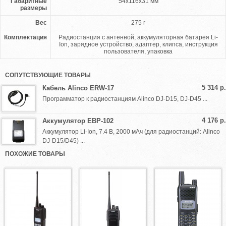
Габаритные
54x116x31 мм
размеры
Вес
275 г
Комплектация
Радиостанция с антенной, аккумуляторная батарея Li-
Ion, зарядное устройство, адаптер, клипса, инструкция
пользователя, упаковка
СОПУТСТВУЮЩИЕ ТОВАРЫ
5 314 р.
Кабель Alinco ERW-17
Программатор к радиостанциям Alinco DJ-D15, DJ-D45 ...
4 176 р.
Аккумулятор EBP-102
Аккумулятор Li-Ion, 7.4 В, 2000 мАч (для радиостанций: Alinco
DJ-D15/D45) ...
ПОХОЖИЕ ТОВАРЫ