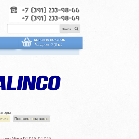
Поиск
КОРЗИНА ПОКУПОК
Товаров: 0 (0 р.)
аторы
личии
Поставка под заказ
нциям Alinco DJ-D15, DJ-D45