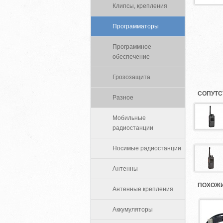
Клипсы, крепления
Программаторы
Программное
обеспечение
Грозозащита
СОПУТС
Разное
Мобильные
радиостанции
Носимые радиостанции
Антенны
ПОХОЖИ
Антенные крепления
Аккумуляторы