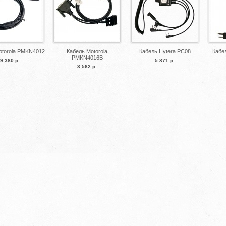
otorola PMKN4012
Кабель Motorola
Кабель Hytera PC08
Кабе
PMKN4016B
9 380 р.
5 871 р.
3 562 р.