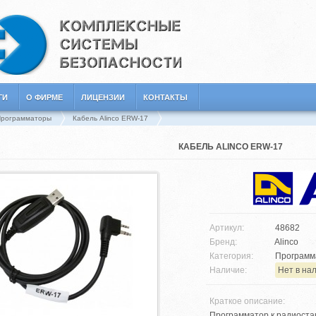
ГИ
О ФИРМЕ
ЛИЦЕНЗИИ
КОНТАКТЫ
Программаторы
Кабель Alinco ERW-17
КАБЕЛЬ ALINCO ERW-17
Артикул:
48682
Бренд:
Alinco
Категория:
Программ
Наличие:
Нет в на
Краткое описание:
Программатор к радиоста