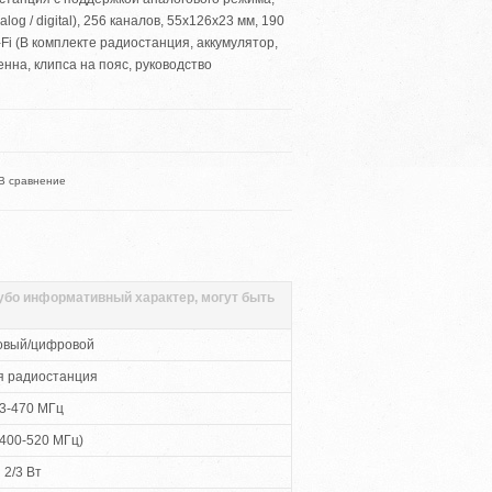
alog / digital), 256 каналов, 55x126x23 мм, 190
/Wi-Fi (В комплекте радиостанция, аккумулятор,
нна, клипса на пояс, руководство
В сравнение
губо информативный характер, могут быть
овый/цифровой
я радиостанция
3-470 МГц
400-520 МГц)
2/3 Вт