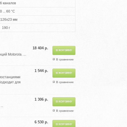
6 каналов
0 ... 60 °C
x126x23 мм
190 г
18 404 р.
й Motorola. ...
В сравнение
1 544 р.
диостанциями
Подходит для
В сравнение
1 306 р.
..
В сравнение
6 530 р.