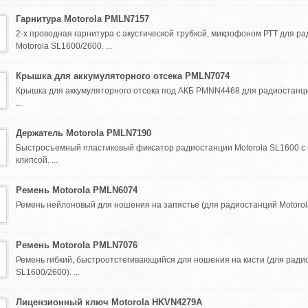
Гарнитура Motorola PMLN7157
2-х проводная гарнитура с акустической трубкой, микрофоном РТТ для р
Motorola SL1600/2600. ...
Крышка для аккумуляторного отсека PMLN7074
Крышка для аккумуляторного отсека под АКБ PMNN4468 для радиостанци
...
Держатель Motorola PMLN7190
Быстросъемный пластиковый фиксатор радиостанции Motorola SL1600 с
клипсой. ...
Ремень Motorola PMLN6074
Ремень нейлоновый для ношения на запястье (для радиостанций Motorola 
Ремень Motorola PMLN7076
Ремень гибкий, быстроотстегивающийся для ношения на кисти (для ради
SL1600/2600). ...
Лицензионный ключ Motorola HKVN4279A