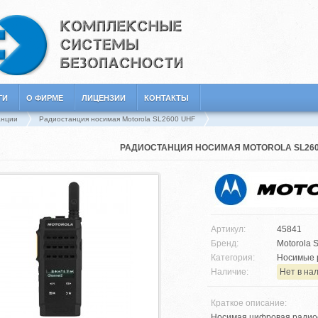
ГИ
О ФИРМЕ
ЛИЦЕНЗИИ
КОНТАКТЫ
анции
Радиостанция носимая Motorola SL2600 UHF
РАДИОСТАНЦИЯ НОСИМАЯ MOTOROLA SL260
Артикул:
45841
Бренд:
Motorola S
Категория:
Носимые 
Наличие:
Нет в на
Краткое описание:
Носимая цифровая радиос