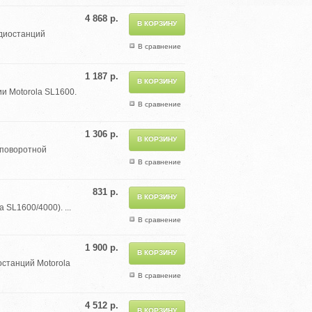
4 868 р.
адиостанций
В сравнение
1 187 р.
и Motorola SL1600.
В сравнение
1 306 р.
 поворотной
В сравнение
831 р.
SL1600/4000). ...
В сравнение
1 900 р.
останций Motorola
В сравнение
4 512 р.