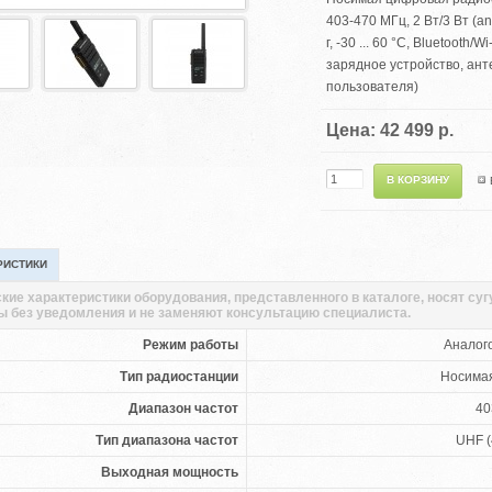
403-470 МГц, 2 Вт/3 Вт (an
г, -30 ... 60 °C, Bluetooth
зарядное устройство, анте
пользователя)
Цена: 42 499 р.
РИСТИКИ
кие характеристики оборудования, представленного в каталоге, носят су
ы без уведомления и не заменяют консультацию специалиста.
Режим работы
Аналог
Тип радиостанции
Носима
Диапазон частот
40
Тип диапазона частот
UHF (
Выходная мощность