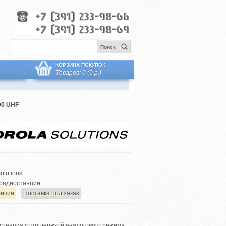
Поиск
КОРЗИНА ПОКУПОК
Товаров: 0 (0 р.)
0 UHF
olutions
радиостанции
личии
Поставка под заказ
танция с поддержкой аналогового режима,