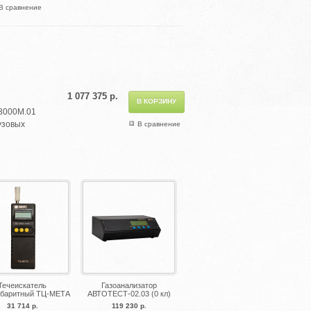
В сравнение
1 077 375 р.
3000М.01
узовых
В сравнение
Течеискатель
Газоанализатор
абаритный ТЦ-МЕТА
АВТОТЕСТ-02.03 (0 кл)
31 714 р.
119 230 р.