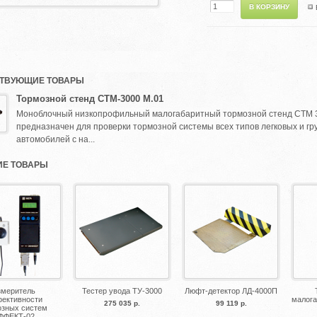
ТВУЮЩИЕ ТОВАРЫ
Тормозной стенд СТМ-3000 М.01
Моноблочный низкопрофильный малогабаритный тормозной стенд СТМ 
предназначен для проверки тормозной системы всех типов легковых и гр
автомобилей с на...
Е ТОВАРЫ
змеритель
Тестер увода ТУ-3000
Люфт-детектор ЛД-4000П
ективности
малог
275 035 р.
99 119 р.
озных систем
ФФЕКТ-02