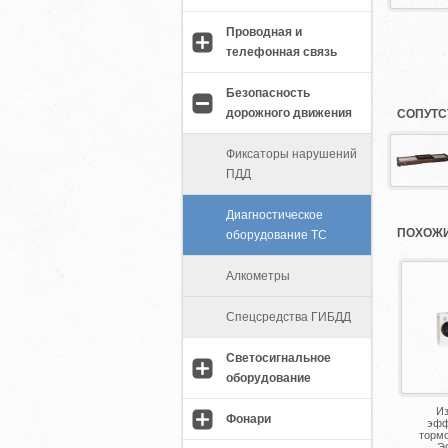
Проводная и
телефонная связь
Безопасность
дорожного движения
СОПУТС
Фиксаторы нарушений
ПДД
Диагностическое
ПОХОЖИ
оборудование ТС
Алкометры
Спецсредства ГИБДД
Светосигнальное
оборудование
И
Фонари
эфф
торм
Э