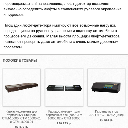
перемещаемых в 8 направлениях, люфт-детектор позволяет
визуально определить люфты в сочленениях рулевого управления
и подвески.
Площадки люфт-детектора имитируют все возможные нагрузки,
передающиеся на рулевое управление и подвеску автомобиля в
процессе его движения. Малая высота площадки люфт-детектора
позволяет проверять даже автомобили с очень малым дорожным
просветом.
ПОХОЖИЕ ТОВАРЫ
Каркас-ложемент для
Каркас-ложемент для
Газоанализатор
тормозных стендов
тормозных стендов СТМ
АВТОТЕСТ-02.02 (0 кл)
СТМ-10000, СТМ 13000.01
16000.02 и СТМ 18000
99 561 р.
и СТМ 16000.01
220 779 р.
83 870 р.