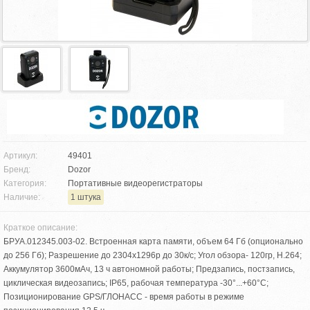
Артикул:
49401
Бренд:
Dozor
Категория:
Портативные видеорегистраторы
Наличие:
1 штука
Краткое описание:
БРУА.012345.003-02. Встроенная карта памяти, объем 64 Гб (опционально
до 256 Гб); Разрешение до 2304х1296р до 30к/с; Угол обзора- 120гр, H.264;
Аккумулятор 3600мАч, 13 ч автономной работы; Предзапись, постзапись,
циклическая видеозапись; IP65, рабочая температура -30°...+60°C;
Позиционирование GPS/ГЛОНАСС - время работы в режиме