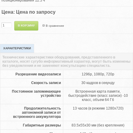
позиционирования 12.5 ч
Цена: Цена по запросу
В сравнение
ХАРАКТЕРИСТИКИ
Технические характеристики оборудования, представленного в
каталоге, носят сугубо информативный характер, могут быть изменены
без уведомления и не заменяют консультацию специалиста.
Разрешение видеозаписи
1296p, 1080p, 720p
Скорость записи
30 кадров в секунду
Постоянное запоминающее
Встроенная карта памяти,
устройство
быстродействие (класс записи) -10
класс, объем 64 Гб
Продолжительность
13 часов (в режиме 1280x720)
автономной записи от
встроенного аккумулятора
Габаритные размеры
83.5x55x30 мм (без крепления)