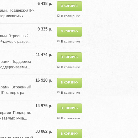
6 418 р.
ами. Поддержка IP-
держиваемых ...
В сравнение
9 335 р.
рами. Втроенный
-камер с разре...
В сравнение
11 474 р.
мерами. Поддержка
поддерживаемы...
В сравнение
16 920 р.
мерами. Втроенный
P-камер с ра...
В сравнение
14 975 р.
мерами. Поддержка
ваемых IP-ка...
В сравнение
33 062 р.