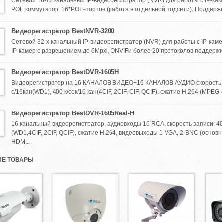
Сетевой 16-ти канальный IP-видеорегистратор (NVR) для работы с IP-к
POE коммутатор: 16*POE-портов (работа в отдельной подсети). Поддержка 
Видеорегистратор BestNVR-3200
Сетевой 32-х канальный IP-видеорегистратор (NVR) для работы с IP-ка
IP-камер с разрешением до 6Mpxl, ONVIFи более 20 протоколов поддержи
Видеорегистратор BestDVR-1605H
Видеорегистратор на 16 КАНАЛОВ ВИДЕО+16 КАНАЛОВ АУДИО скорость з
с/16кан(WD1), 400 к/сек/16 кан(4CIF, 2CIF, CIF, QCIF), сжатие H.264 (MPEG-4,
Видеорегистратор BestDVR-1605Real-H
16 канальный видеорегистратор, аудиовходы 16 RCA, скорость записи: 40
(WD1,4CIF, 2CIF, QCIF), сжатие H.264, видеовыходы 1-VGA, 2-BNC (основно
HDM...
Е ТОВАРЫ