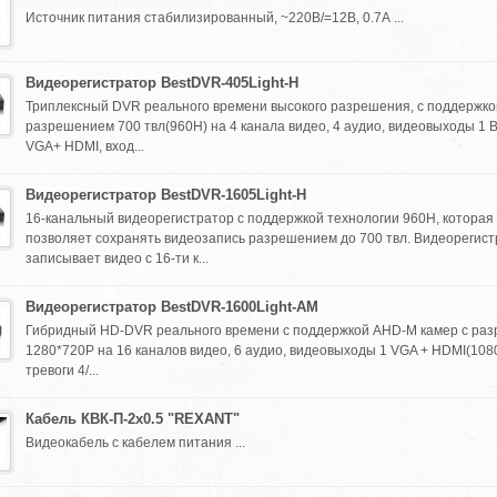
Источник питания стабилизированный, ~220В/=12В, 0.7А ...
Видеорегистратор BestDVR-405Light-H
Триплексный DVR реального времени высокого разрешения, с поддержко
разрешением 700 твл(960Н) на 4 канала видео, 4 аудио, видеовыходы 1 
VGA+ HDMI, вход...
Видеорегистратор BestDVR-1605Light-H
16-канальный видеорегистратор с поддержкой технологии 960H, которая
позволяет сохранять видеозапись разрешением до 700 твл. Видеорегис
записывает видео с 16-ти к...
Видеорегистратор BestDVR-1600Light-AM
Гибридный HD-DVR реального времени с поддержкой AHD-M камер с ра
1280*720Р на 16 каналов видео, 6 аудио, видеовыходы 1 VGA + HDMI(108
тревоги 4/...
Кабель КВК-П-2х0.5 "REXANT"
Видеокабель с кабелем питания ...