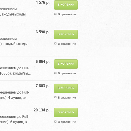
4 576 р.
зрешением
), входы/выходы
В сравнение
6 590 р.
зрешением
p), входы/выходы
В сравнение
6 864 р.
ешением до Full-
080p), входы/вы...
В сравнение
7 803 р.
ешением до Full-
), 4 аудио, ви...
В сравнение
20 134 р.
ешением до Full-
е), 6 аудио, в...
В сравнение