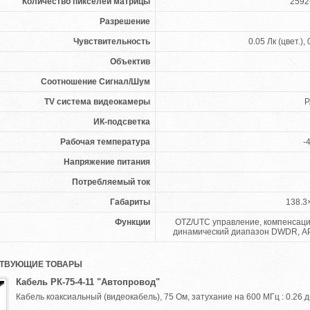
Количество пикселей матрицы
2592
Разрешение
Чувствительность
0.05 Лк (цвет.),
Объектив
Соотношение Сигнал/Шум
TV система видеокамеры
P
ИК-подсветка
Рабочая температура
-
Напряжение питания
Потребляемый ток
Габариты
138.3
Функции
OTZ/UTC управление, компенсаци
динамический диапазон DWDR, АРУ
ТВУЮЩИЕ ТОВАРЫ
Кабель РК-75-4-11 "Автопровод"
Кабель коаксиальный (видеокабель), 75 Ом, затухание на 600 МГц : 0.26 дб/