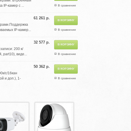
амерами. Втроенный
IP-камер с ...
В сравнение
61 261 р.
мерами.Поддержка
ваемых IP-камер...
В сравнение
32 577 р.
аписи: 200 к/
 part10), виде...
В сравнение
50 362 р.
0к/с/16кан
й и доп.), 1-
В сравнение