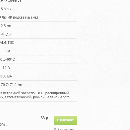
(H) x 1944(V)
5 Mpix
 0 Лк (ИК подсветка вкл.)
2.8 мм
40 дБ
AL/NTSC
30 м
40...+60°C
12 B
350 мА
×70.7×71.1 мм
я встречной засветки BLC, расширенный
, автоматический/ ручной баланс белого
33 р.
м ...
В сравнение