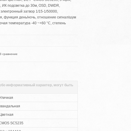
с, ИК подсветка до 30м, OSD, DWDR,
электронный затвор 1/15-1/50000,
я, функция день/ночь, отношение сигнал/шум
бочая температура -40 ~+60 °С, степень
В сравнение
губо информативный характер, могут быть
Уличная
ивандальная
Цветная
" CMOS SC5235