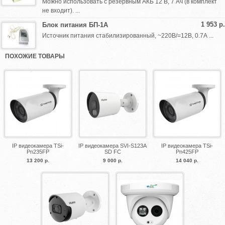
Можно использовать с резервным АКБ 12 В, 7 Ач (в комплект
не входит). ...
1 953 р.
Блок питания БП-1А
Источник питания стабилизированный, ~220В/=12В, 0.7А ...
ПОХОЖИЕ ТОВАРЫ
IP видеокамера TSi-
IP видеокамера SVI-S123A
IP видеокамера TSi-
Pn235FP
SD FC
Pn425FP
13 200 р.
9 000 р.
14 040 р.