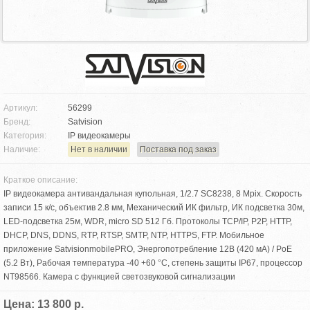
Артикул:
56299
Бренд:
Satvision
Категория:
IP видеокамеры
Наличие:
Нет в наличии
Поставка под заказ
Краткое описание:
IP видеокамера антивандальная купольная, 1/2.7 SC8238, 8 Mpix. Скорость
записи 15 к/с, объектив 2.8 мм, Механический ИК фильтр, ИК подсветка 30м,
LED-подсветка 25м, WDR, micro SD 512 Гб. Протоколы TCP/IP, P2P, HTTP,
DHCP, DNS, DDNS, RTP, RTSP, SMTP, NTP, HTTPS, FTP. Мобильное
приложение SatvisionmobilePRO, Энергопотребление 12В (420 мА) / PoE
(5.2 Вт), Рабочая температура -40 +60 °С, степень защиты IP67, процессор
NT98566. Камера с функцией светозвуковой сигнализации
Цена: 13 800 р.