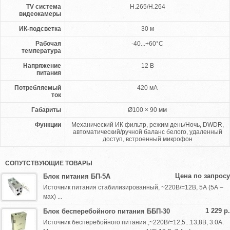
TV система
H.265/H.264
видеокамеры
ИК-подсветка
30 м
Рабочая
-40...+60°C
температура
Напряжение
12 B
питания
Потребляемый
420 мА
ток
Габариты
Ø100 × 90 мм
Функции
Механический ИК фильтр, режим день/Ночь, DWDR,
автоматический/ручной баланс белого, удаленный
доступ, встроенный микрофон
СОПУТСТВУЮЩИЕ ТОВАРЫ
Цена по запросу
Блок питания БП-5А
Источник питания стабилизированный, ~220В/=12В, 5А (5А –
мах) ...
1 229 р.
Блок бесперебойного питания ББП-30
Источник бесперебойного питания.,~220В/=12,5...13,8В, 3.0А.