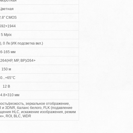
воротная
Цветная
2.8” CMOS
592×1944
5 Mpix
), 0 Лк (ИК подсветка вкл.)
.6-165 мм
264(HP, MP, BP)/264+
150 м
40...+65°C
12 B
4.8×310 мм
ость/резкость, зеркальное отображение,
и 3DNR, баланс белого, FLK (подавление
ещения HLC, искажение изображения, режим
н», ROI, BLC, WDR