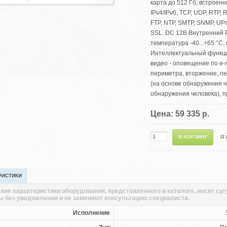
карта до 512 Гб; встроен
IPv4/IPv6, TCP, UDP, RTP
FTP, NTP, SMTP, SNMP, UPn
SSL. DC 12В Внутренний P
температура -40...+65 °С,
Интеллектуальный функци
видео - оповещение по e-m
периметра, вторжение, п
(на основе обнаружения ч
обнаружения человека), 
Цена: 59 335 р.
РИСТИКИ
кие характеристики оборудования, представленного в каталоге, носят су
ы без уведомления и не заменяют консультацию специалиста.
Исполнение