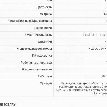
Тип
По
Цветность
Матрица
1/
Количество пикселей матрицы
2
Разрешение
Чувствительность
0,003 Лк (АРУ вкл.
Объектив
4
TV система видеокамеры
H.265/265+/H.
ИК-подсветка
Рабочая температура
-
Напряжение питания
Габариты
Ø20
Функции
Насыщенность/яркость/контрастн
технология шумоподавления 2DNR 
мерцания), компенсация яркого осв
«Антитума
Е ТОВАРЫ