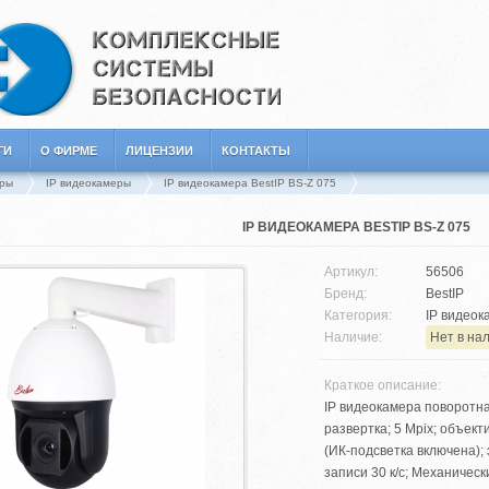
ГИ
О ФИРМЕ
ЛИЦЕНЗИИ
КОНТАКТЫ
ры
IP видеокамеры
IP видеокамера BestIP BS-Z 075
IP ВИДЕОКАМЕРА BESTIP BS-Z 075
Артикул:
56506
Бренд:
BestIP
Категория:
IP видеок
Наличие:
Нет в на
Краткое описание:
IP видеокамера поворотна
развертка; 5 Mpix; объектив
(ИК-подсветка включена); 
записи 30 к/с; Механическ