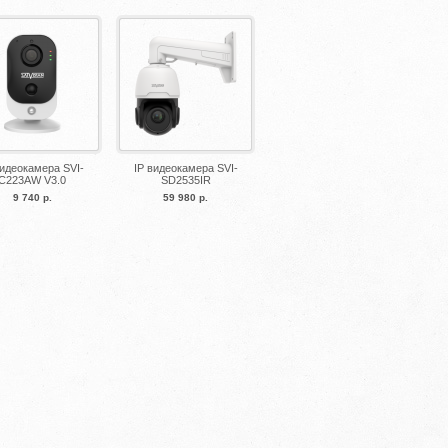
видеокамера SVI-
IP видеокамера SVI-
C223AW V3.0
SD2535IR
9 740 р.
59 980 р.