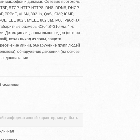
ный микрофон и динамик. Сетевые протоколы:
, RTSP, RTCP, HTTP, HTTPS, DNS, DDNS, DHCP,
P, PPPoE, VLAN, 802.1x, QoS, IGMP, ICMP,
OE IEEE 802.3af/IEEE 802.3at, IP66. Рабочая
 габаритные размеры Ø204.8×310 мм, 4 кг.
и: Детекция лиц, аномальное видео (потеря
ail), вход / выход из зоны, защита
ересечение линии, обнаружение групп людей
еловека), обнаружение движения (на основе
праздношатание.
В сравнение
губо информативный характер, могут быть
Уличная