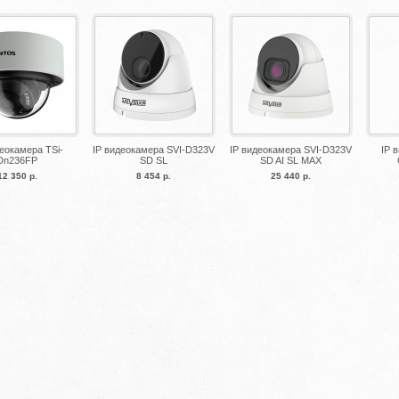
деокамера TSi-
IP видеокамера SVI-D323V
IP видеокамера SVI-D323V
IP 
Dn236FP
SD SL
SD AI SL MAX
12 350 р.
8 454 р.
25 440 р.