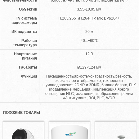
Чувствительность
0,008 Лк (АРУ вкл.), 0 Лк (ИК подсветка вкл.)
Объектив
3.55-10.05 мм
TV система
H.265/265+/H.264(HP, MP, BP)/264+
видеокамеры
ИК-подсветка
20 м
Рабочая
-40...+60°C
температура
Напряжение
12 B
питания
Габариты
Ø129×124 мм
Функции
Насыщенность/яркость/контрастность/резкость,
зеркальное отображение, технология
шумоподавления 2DNR и 3DNR, баланс белого, FLK
(подавление мерцания), компенсация яркого
освещения HLC, искажение изображения, режим
«Антитуман», ROI, BLC, WDR
ПОХОЖИЕ ТОВАРЫ