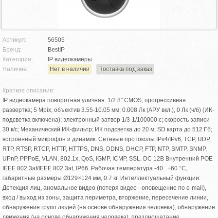
Артикул:
56505
Бренд:
BestIP
Категория:
IP видеокамеры
Наличие:
Нет в наличии
Поставка под заказ
Краткое описание:
IP видеокамера поворотная уличная. 1/2.8” CMOS, прогрессивная
развертка; 5 Mpix; объектив 3.55-10.05 мм; 0.008 Лк (АРУ вкл.), 0 Лк (ч/б) (ИК-
подсветка включена); электронный затвор 1/3-1/100000 с; скорость записи
30 к/с; Механический ИК-фильтр; ИК подсветка до 20 м; SD карта до 512 Гб;
встроенный микрофон и динамик. Сетевые протоколы IPv4/IPv6, TCP, UDP,
RTP, RTSP, RTCP, HTTP, HTTPS, DNS, DDNS, DHCP, FTP, NTP, SMTP, SNMP,
UPnP, PPPoE, VLAN, 802.1x, QoS, IGMP, ICMP, SSL. DC 12В Внутренний POE
IEEE 802.3af/IEEE 802.3at, IP66. Рабочая температура -40...+60 °С,
габаритные размеры Ø129×124 мм, 0.7 кг. Интеллектуальный функции:
Детекция лиц, аномальное видео (потеря видео - оповещение по e-mail),
вход / выход из зоны, защита периметра, вторжение, пересечение линии,
обнаружение групп людей (на основе обнаружения человека), обнаружение
движения (на основе обнаружения человека), праздношатание.