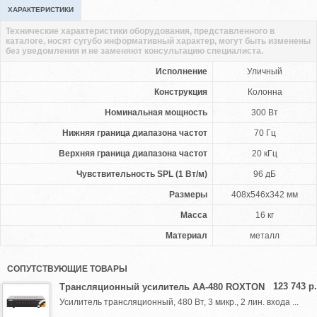
ХАРАКТЕРИСТИКИ
Технические характеристики оборудования, представленного в
каталоге, носят сугубо информативный характер, могут быть изменены
без уведомления и не заменяют консультацию специалиста.
Исполнение
Уличный
Конструкция
Колонна
Номинальная мощность
300 Вт
Нижняя граница диапазона частот
70 Гц
Верхняя граница диапазона частот
20 кГц
Чувствительность SPL (1 Вт/м)
96 дБ
Размеры
408х546х342 мм
Масса
16 кг
Материал
металл
СОПУТСТВУЮЩИЕ ТОВАРЫ
123 743 р.
Трансляционный усилитель AA-480 ROXTON
Усилитель трансляционный, 480 Вт, 3 микр., 2 лин. входа ...