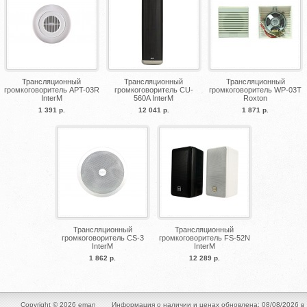
Трансляционный
Трансляционный
Трансляционный
громкоговоритель APT-03R
громкоговоритель CU-
громкоговоритель WP-03T
InterM
560A InterM
Roxton
1 391 р.
12 041 р.
1 871 р.
Трансляционный
Трансляционный
громкоговоритель CS-3
громкоговоритель FS-52N
InterM
InterM
1 862 р.
12 289 р.
Copyright © 2026 eman
Информация о наличии и ценах обновлена: 08/08/2026 в