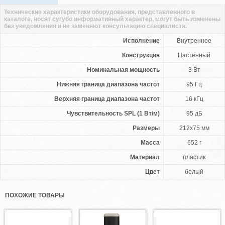
Технические характеристики оборудования, представленного в
каталоге, носят сугубо информативный характер, могут быть изменены
без уведомления и не заменяют консультацию специалиста.
Исполнение
Внутреннее
Конструкция
Настенный
Номинальная мощность
3 Вт
Нижняя граница диапазона частот
95 Гц
Верхняя граница диапазона частот
16 кГц
Чувствительность SPL (1 Вт/м)
95 дБ
Размеры
212х75 мм
Масса
652 г
Материал
пластик
Цвет
белый
ПОХОЖИЕ ТОВАРЫ