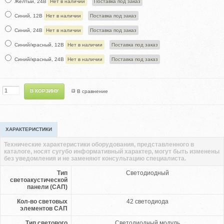
Жёлтый, 24В
Нет в наличии
Поставка под заказ
Синий, 12В
Нет в наличии
Поставка под заказ
Синий, 24В
Нет в наличии
Поставка под заказ
Синий/красный, 12В
Нет в наличии
Поставка под заказ
Синий/красный, 24В
Нет в наличии
Поставка под заказ
В сравнение
ХАРАКТЕРИСТИКИ
Технические характеристики оборудования, представленного в
каталоге, носят сугубо информативный характер, могут быть изменены
без уведомления и не заменяют консультацию специалиста.
Тип
Светодиодный
светоакустической
панели (САП)
Кол-во световых
42 светодиода
элементов САП
Тип светового
Светодиодный модуль