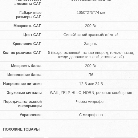
элемента САП
Габаритные
1050*275*74 мм
размеры САП
Мощность САП
200 Вт
Цвет САП
Синий/ синий-красный/ жёлтый
Крепление САП
Зацепы
Кол-во режимов САП
5 (везде-основной, только-вперед, только-назад,
везде-дополнительный, стояночный)
Мощность блока
200 Вт
Исполнение блока
П6
Напряжение питания
12 В или 24 В
Звуковые сигналы
WAIL, YELP, HI-LO, HORN, речевые сообщения
Передача голосовой
Через микрофон
информации
Управление
С микрофона
ПОХОЖИЕ ТОВАРЫ