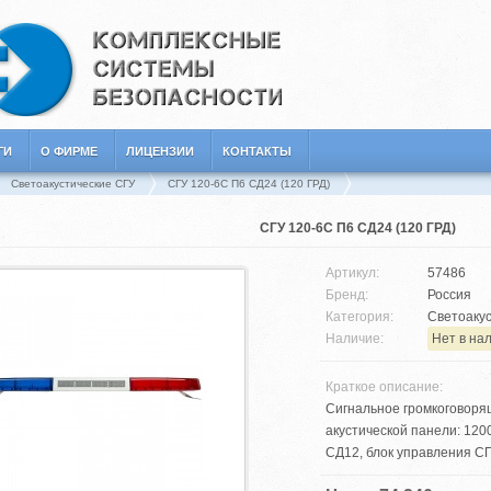
ГИ
О ФИРМЕ
ЛИЦЕНЗИИ
КОНТАКТЫ
Светоакустические СГУ
СГУ 120-6С П6 СД24 (120 ГРД)
СГУ 120-6С П6 СД24 (120 ГРД)
Артикул:
57486
Бренд:
Россия
Категория:
Светоакус
Наличие:
Нет в на
Краткое описание:
Сигнальное громкоговоря
акустической панели: 120
СД12, блок управления СГ