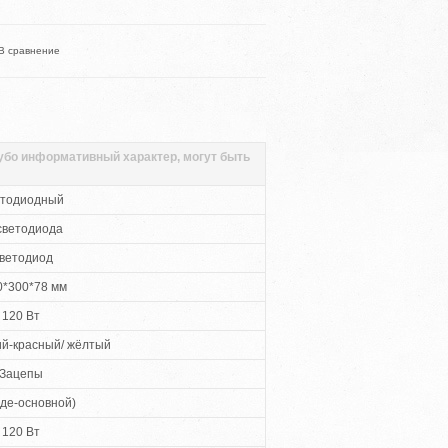
В сравнение
губо информативный характер, могут быть
тодиодный
светодиода
ветодиод
0*300*78 мм
120 Вт
ий-красный/ жёлтый
Зацепы
зде-основной)
120 Вт