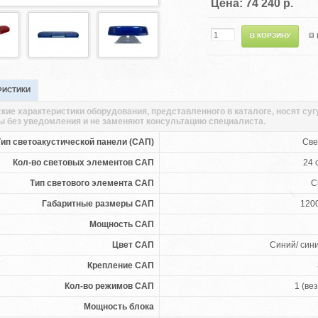
Цена: 74 240 р.
РИСТИКИ
кие характеристики оборудования, представленного в каталоге, носят су
ы без уведомления и не заменяют консультацию специалиста.
Тип светоакустической панели (САП)
Све
Кол-во световых элементов САП
24 
Тип светового элемента САП
С
Габаритные размеры САП
120
Мощность САП
Цвет САП
Синий/ син
Крепление САП
Кол-во режимов САП
1 (ве
Мощность блока