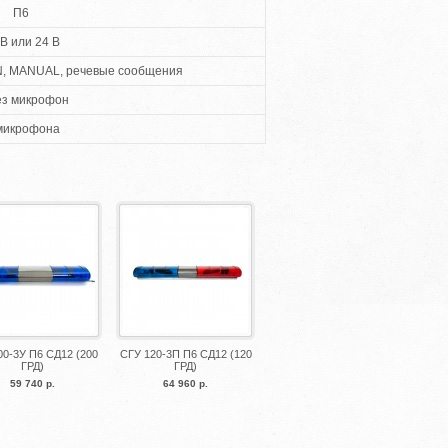
П6
 В или 24 В
RN, MANUAL, речевые сообщения
ез микрофон
микрофона
00-3У П6 СД12 (200
СГУ 120-3П П6 СД12 (120
ГРД)
ГРД)
59 740 р.
64 960 р.