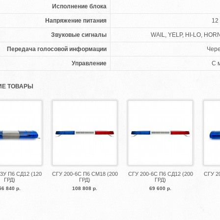
Исполнение блока
Напряжение питания
12
Звуковые сигналы
WAIL, YELP, HI-LO, HO
Передача голосовой информации
Чер
Управление
С 
Е ТОВАРЫ
3У П6 СД12 (120
СГУ 200-6С П6 СМ18 (200
СГУ 200-6С П6 СД12 (200
СГУ 2
ГРД)
ГРД)
ГРД)
56 840 р.
108 808 р.
69 600 р.