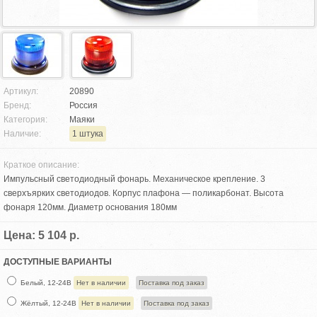
Артикул:
20890
Бренд:
Россия
Категория:
Маяки
Наличие:
1 штука
Краткое описание:
Импульсный светодиодный фонарь. Механическое крепление. 3
сверхъярких светодиодов. Корпус плафона — поликарбонат. Высота
фонаря 120мм. Диаметр основания 180мм
Цена: 5 104 р.
ДОСТУПНЫЕ ВАРИАНТЫ
Белый, 12-24В
Нет в наличии
Поставка под заказ
Жёлтый, 12-24В
Нет в наличии
Поставка под заказ