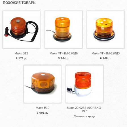
ПОХОЖИЕ ТОВАРЫ
Маяк B12
Маяк ФП-1М-170Д6
Маяк ФП-1М-120Д3
2 171 р.
9 744 р.
6 148 р.
Маяк E10
Маяк 22.0234 А00 "SHO-
ME"
6 091 р.
Уточните цену