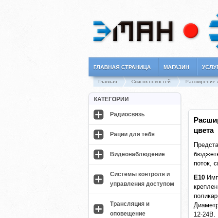
ГЛАВНАЯ СТРАНИЦА
МАГАЗИН
УСЛУ
Главная
Список новостей
Расширение л
КАТЕГОРИИ
Радиосвязь
Расши
цвета
Рации для тебя
Предста
бюджетн
Видеонаблюдение
поток, 
Системы контроля и
E10
Имп
управления доступом
креплен
поликар
Трансляция и
Диаметр
оповещение
12-24В.