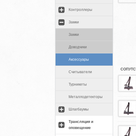
Контроллеры
Замки
Замки
Доводчики
Аксессуары
СОПУТС
Считыватели
Турникеты
Металлодетекторы
Шлагбаумы
Трансляция и
оповещение