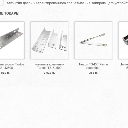
закрытия двери и гарантированного срабатывания запирающего устройств
Е ТОВАРЫ
й уголок Tantos
Комплект крепления
Tantos TS-DC Рычаг
Цилин
TS-LM300
Tantos TS-ZL500
(серебро)
E
510 р.
2 513 р.
353 р.