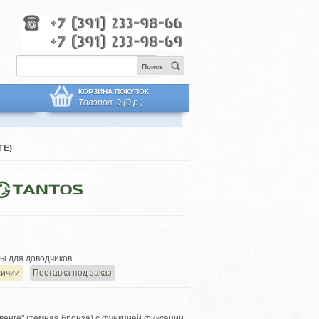
Поиск
КОРЗИНА ПОКУПОК
Товаров: 0 (0 р.)
ГЕ)
ы для доводчиков
личии
Поставка под заказ
венге" (тёмная бронза) с функцией фиксации