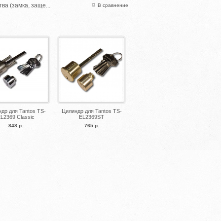
а (замка, заще...
В сравнение
др для Tantos TS-
Цилиндр для Tantos TS-
L2369 Classic
EL2369ST
848 р.
765 р.