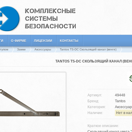
ГИ
О ФИРМЕ
ЛИЦЕНЗИИ
КОНТАКТЫ
ступом
Замки
Аксессуары
Tantos TS-DC Скользящий канал (венге)
TANTOS TS-DC СКОЛЬЗЯЩИЙ КАНАЛ (ВЕН
Артикул:
49448
Бренд:
Tantos
Категория:
Аксессуар
Наличие:
Нет в на
Краткое описание:
Скользящий канал цвета "