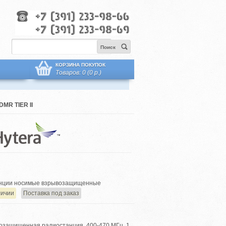
Поиск
КОРЗИНА ПОКУПОК
Товаров: 0 (0 р.)
R TIER II
нции носимые взрывозащищенные
личии
Поставка под заказ
озащищенная радиостанция, 400-470 МГц, 1