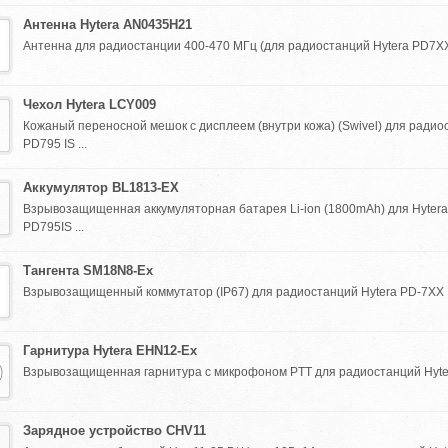
Антенна Hytera AN0435H21
Антенна для радиостанции 400-470 МГц (для радиостанций Hytera PD7XX E
Чехол Hytera LCY009
Кожаный переносной мешок с дисплеем (внутри кожа) (Swivel) для радио
PD795 IS ...
Аккумулятор BL1813-EX
Взрывозащищенная аккумуляторная батарея Li-ion (1800mAh) для Hytera
PD795IS ...
Тангента SM18N8-Ex
Взрывозащищенный коммутатор (IP67) для радиостанций Hytera PD-7XX IS
Гарнитура Hytera EHN12-Ex
Взрывозащищенная гарнитура с микрофоном PTT для радиостанций Hytera
Зарядное устройство CHV11