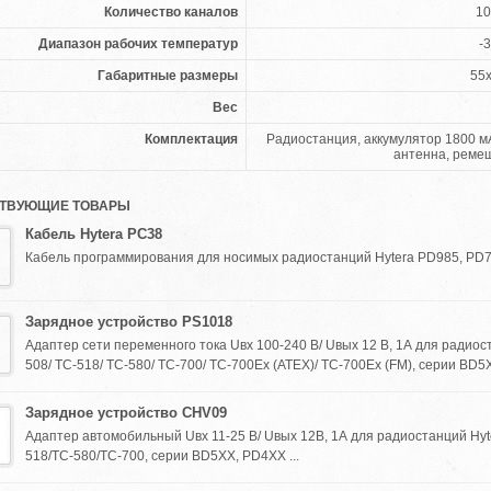
Количество каналов
10
Диапазон рабочих температур
-3
Габаритные размеры
55
Вес
Комплектация
Радиостанция, аккумулятор 1800 мА
антенна, ремеш
ТВУЮЩИЕ ТОВАРЫ
Кабель Hytera PC38
Кабель программирования для носимых радиостанций Hytera PD985, PD7X
Зарядное устройство PS1018
Адаптер сети переменного тока Uвх 100-240 В/ Uвых 12 В, 1А для радиос
508/ TC-518/ TC-580/ TC-700/ TC-700Ex (ATEX)/ TC-700Ex (FM), серии BD5X
Зарядное устройство CHV09
Адаптер автомобильный Uвх 11-25 В/ Uвых 12В, 1А для радиостанций Hyt
518/TC-580/TC-700, серии BD5XX, PD4XX ...