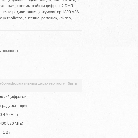
 с mandown, режимы работы цифровой DMR
омплекте радиостанция, аккумулятор 1800 мА/ч,
е устройство, антенна, ремешок, клипса,
В сравнение
губо информативный характер, могут быть
овый/цифровой
я радиостанция
0-470 МГц
400-520 МГц)
1 Вт