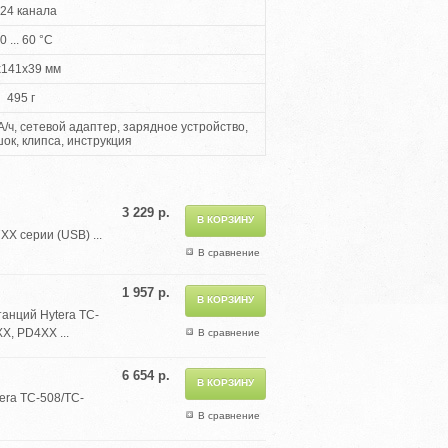
24 канала
0 ... 60 °С
x141x39 мм
495 г
/ч, сетевой адаптер, зарядное устройство,
ок, клипса, инструкция
3 229 р.
X серии (USB) ...
В сравнение
1 957 р.
танций Hytera TC-
X, PD4XX ...
В сравнение
6 654 р.
era TC-508/TC-
В сравнение