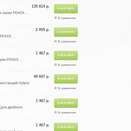
135 814 р.
 серии PD4XX ...
В сравнение
2 055 р.
PD4XX ...
В сравнение
1 467 р.
ии PD4XX ...
В сравнение
40 607 р.
иостанций Hytera
В сравнение
1 467 р.
(для двойного
.
В сравнение
1 467 р.