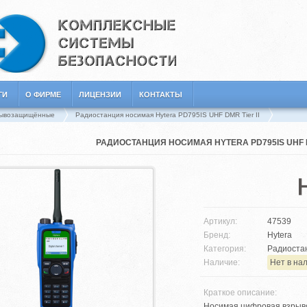
ГИ
О ФИРМЕ
ЛИЦЕНЗИИ
КОНТАКТЫ
рывозащищённые
Радиостанция носимая Hytera PD795IS UHF DMR Tier II
РАДИОСТАНЦИЯ НОСИМАЯ HYTERA PD795IS UHF DM
Артикул:
47539
Бренд:
Hytera
Категория:
Радиоста
Наличие:
Нет в на
Краткое описание:
Носимая цифровая взрыв