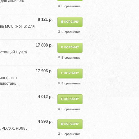
(для двойного
.
В сравнение
8 121 р.
тва MCU (RoHS) для
В сравнение
17 808 р.
станций Hytera
В сравнение
17 906 р.
инг (пакет
диостанц...
В сравнение
4 012 р.
.
В сравнение
4 990 р.
 PD7XX, PD985 ...
В сравнение