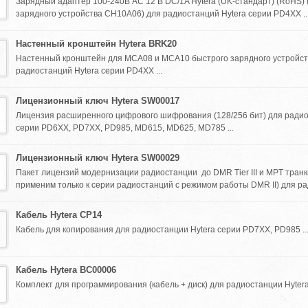
Зарядный адаптер 100-240В AC 12 В DC/1A Hytera (UK-стандарт) (RoHS) 
зарядного устройства CH10A06) для радиостанций Hytera серии PD4XX ..
Настенный кронштейн Hytera BRK20
Настенный кронштейн для MCA08 и MCA10 быстрого зарядного устройс
радиостанций Hytera серии PD4XX ...
Лицензионный ключ Hytera SW00017
Лицензия расширенного цифрового шифрования (128/256 бит) для радио
серии PD6XX, PD7XX, PD985, MD615, MD625, MD785 ...
Лицензионный ключ Hytera SW00029
Пакет лицензий модернизации радиостанции до DMR Tier III и MPT транк
применим только к серии радиостанций с режимом работы DMR II) для ра
Кабель Hytera CP14
Кабель для копирования для радиостанции Hytera серии PD7XX, PD985 ..
Кабель Hytera BC00006
Комплект для программирования (кабель + диск) для радиостанции Hytera