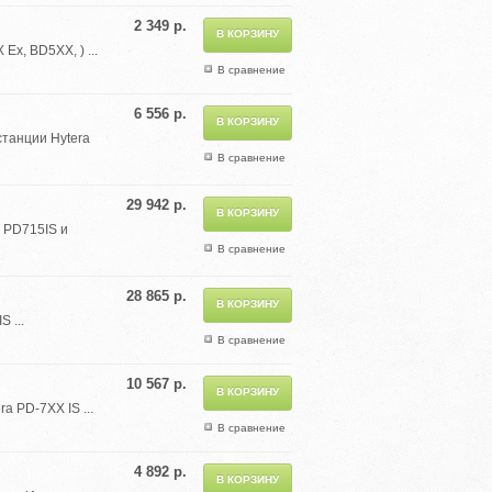
2 349 р.
x, BD5XX, ) ...
В сравнение
6 556 р.
станции Hytera
В сравнение
29 942 р.
 PD715IS и
В сравнение
28 865 р.
 ...
В сравнение
10 567 р.
 PD-7XX IS ...
В сравнение
4 892 р.