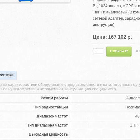
Вт, 1024 канала, с GPS,
Tier II и аналоговый (В к
сетевой адаптер, зарядно
инструкция)
Цена: 167 102 р.
РИСТИКИ
кие характеристики оборудования, представленного в каталоге, носят су
ы без уведомления и не заменяют консультацию специалиста.
Режим работы
Аналог
Тип радиостанции
Носима
Диапазон частот
40
Тип диапазона частот
UHF (
Выходная мощность