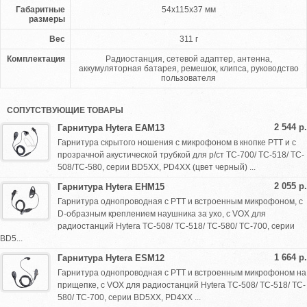
Габаритные
54x115x37 мм
размеры
Вес
311 г
Комплектация
Радиостанция, сетевой адаптер, антенна,
аккумуляторная батарея, ремешок, клипса, руководство
пользователя
СОПУТСТВУЮЩИЕ ТОВАРЫ
2 544 р.
Гарнитура Hytera EAM13
Гарнитура скрытого ношения с микрофоном в кнопке PTT и с
прозрачной акустической трубкой для р/ст ТС-700/ TC-518/ TC-
508/TC-580, серии BD5XX, PD4XX (цвет черный) ...
2 055 р.
Гарнитура Hytera EHM15
Гарнитура однопроводная с PTT и встроенным микрофоном, с
D-образным креплением наушника за ухо, с VOX для
радиостанций Hytera TC-508/ TC-518/ TC-580/ TC-700, серии
BD5...
1 664 р.
Гарнитура Hytera ESM12
Гарнитура однопроводная с PTT и встроенным микрофоном на
прищепке, с VOX для радиостанций Hytera TC-508/ TC-518/ TC-
580/ TC-700, серии BD5XX, PD4XX ...