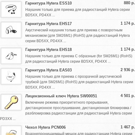
880 р.
Гарнитура Hytera ESS10
Наушник только для приема для радиостанций Hytera серии
BD5XX, PD4XX ...
1 174 р.
Гарнитура Hytera EHS17
Акустический наушник только для приема с поворотным
механизмом (для SM26M1) (RoHS) для радиостанций Hytera
серии BD5XX, PD4XX ...
1 174 р.
Гарнитура Hytera EHS18
Наушник только для приема C образные (for SM26M1) (RoHS)
для радиостанций Hytera серии BD5XX, PD4XX ...
2 936 р.
Гарнитура Hytera EAS03
Наушник только для приема с прозрачной акустической
трубкой (для SM26M1) (RoHS) для радиостанций Hytera серии
BD5XX, PD4XX ...
4 501 р.
Лицензионный ключ Hytera SW00051
Включение режима приоритетного прерывания,
дистанционное прослушивание, дистанционная блокировка /
разблокировка радиостанции для радиостанций Hytera серии
PD3XX ...
1 467 р.
Чехол Hytera PCN006
Водонепроницаемаый мешок для радиостанции Hytera серии