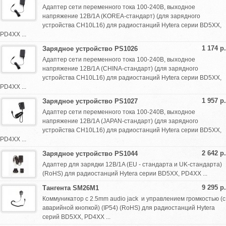
Адаптер сети переменного тока 100-240В, выходное
напряжение 12В/1A (KOREA-стандарт) (для зарядного
устройства CH10L16) для радиостанций Hytera серии BD5XX,
PD4XX ...
1 174 р.
Зарядное устройство PS1026
Адаптер сети переменного тока 100-240В, выходное
напряжение 12В/1A (CHINA-стандарт) (для зарядного
устройства CH10L16) для радиостанций Hytera серии BD5XX,
PD4XX ...
1 957 р.
Зарядное устройство PS1027
Адаптер сети переменного тока 100-240В, выходное
напряжение 12В/1A (JAPAN-стандарт) (для зарядного
устройства CH10L16) для радиостанций Hytera серии BD5XX,
PD4XX ...
2 642 р.
Зарядное устройство PS1044
Адаптер для зарядки 12В/1A (EU - стандарта и UK-стандарта)
(RoHS) для радиостанций Hytera серии BD5XX, PD4XX ...
9 295 р.
Тангента SM26M1
Коммуникатор с 2.5mm audio jack и управлением громкостью (с
аварийной кнопкой) (IP54) (RoHS) для радиостанций Hytera
серий BD5XX, PD4XX ...