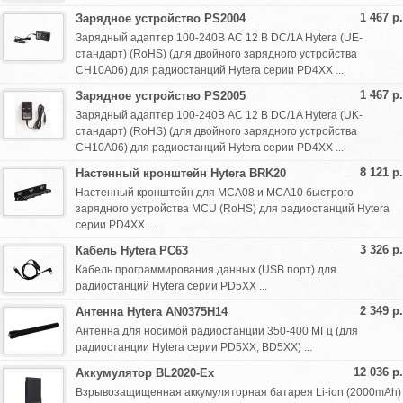
1 467 р.
Зарядное устройство PS2004
Зарядный адаптер 100-240В AC 12 В DC/1A Hytera (UE-
стандарт) (RoHS) (для двойного зарядного устройства
CH10A06) для радиостанций Hytera серии PD4XX ...
1 467 р.
Зарядное устройство PS2005
Зарядный адаптер 100-240В AC 12 В DC/1A Hytera (UK-
стандарт) (RoHS) (для двойного зарядного устройства
CH10A06) для радиостанций Hytera серии PD4XX ...
8 121 р.
Настенный кронштейн Hytera BRK20
Настенный кронштейн для MCA08 и MCA10 быстрого
зарядного устройства MCU (RoHS) для радиостанций Hytera
серии PD4XX ...
3 326 р.
Кабель Hytera PC63
Кабель программирования данных (USB порт) для
радиостанций Hytera серии PD5XX ...
2 349 р.
Антенна Hytera AN0375H14
Антенна для носимой радиостанции 350-400 МГц (для
радиостанции Hytera серии PD5ХХ, BD5XX) ...
12 036 р.
Аккумулятор BL2020-Ex
Взрывозащищенная аккумуляторная батарея Li-ion (2000mAh)