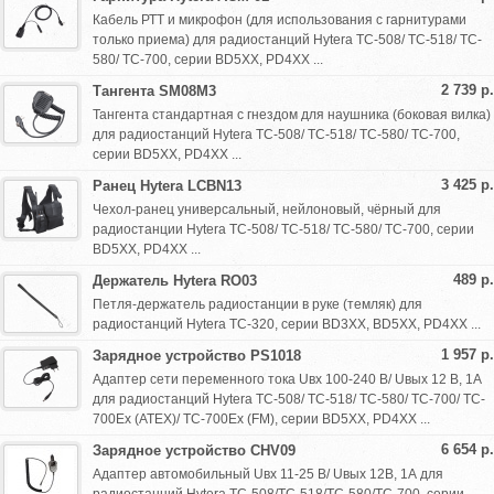
Кабель РТТ и микрофон (для использования с гарнитурами
только приема) для радиостанций Hytera TC-508/ TC-518/ TC-
580/ TC-700, серии BD5XX, PD4XX ...
2 739 р.
Тангента SM08M3
Тангента стандартная с гнездом для наушника (боковая вилка)
для радиостанций Hytera TC-508/ TC-518/ TC-580/ TC-700,
серии BD5XX, PD4XX ...
3 425 р.
Ранец Hytera LCBN13
Чехол-ранец универсальный, нейлоновый, чёрный для
радиостанции Hytera TC-508/ TC-518/ TC-580/ TC-700, серии
BD5XX, PD4XX ...
489 р.
Держатель Hytera RO03
Петля-держатель радиостанции в руке (темляк) для
радиостанций Hytera TC-320, серии BD3XX, BD5XX, PD4XX ...
1 957 р.
Зарядное устройство PS1018
Адаптер сети переменного тока Uвх 100-240 В/ Uвых 12 В, 1А
для радиостанций Hytera TC-508/ TC-518/ TC-580/ TC-700/ TC-
700Ex (ATEX)/ TC-700Ex (FM), серии BD5XX, PD4XX ...
6 654 р.
Зарядное устройство CHV09
Адаптер автомобильный Uвх 11-25 В/ Uвых 12В, 1А для