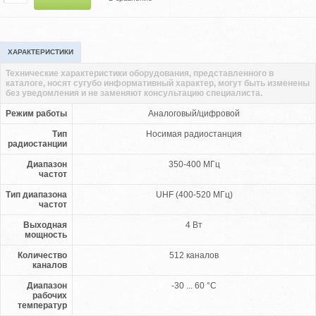
ХАРАКТЕРИСТИКИ
Технические характеристики оборудования, представленного в
каталоге, носят сугубо информативный характер, могут быть изменены
без уведомления и не заменяют консультацию специалиста.
Режим работы
Аналоговый/цифровой
Тип
Носимая радиостанция
радиостанции
Диапазон
350-400 МГц
частот
Тип диапазона
UHF (400-520 МГц)
частот
Выходная
4 Вт
мощность
Количество
512 каналов
каналов
Диапазон
-30 ... 60 °С
рабочих
температур