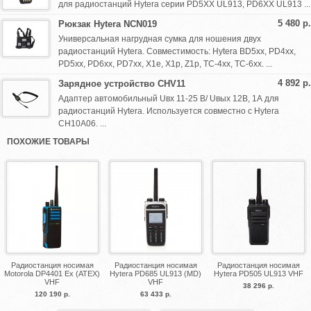
для радиостанций Hytera серии PD5XX UL913, PD6XX UL913 ...
5 480 р.
Рюкзак Hytera NCN019
Универсальная нагрудная сумка для ношения двух
радиостанций Hytera. Совместимость: Hytera BD5xx, PD4xx,
PD5xx, PD6xx, PD7xx, X1e, X1p, Z1p, TC-4xx, TC-6xx. ...
4 892 р.
Зарядное устройство CHV11
Адаптер автомобильный Uвх 11-25 В/ Uвых 12В, 1А для
радиостанций Hytera. Используется совместно с Hytera
CH10A06. ...
ПОХОЖИЕ ТОВАРЫ
Радиостанция носимая
Радиостанция носимая
Радиостанция носимая
Motorola DP4401 Ex (ATEX)
Hytera PD685 UL913 (MD)
Hytera PD505 UL913 VHF
VHF
VHF
38 296 р.
120 190 р.
63 433 р.