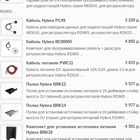
параметров GPS и обновления программного обеспечения)
для радиостанций Hytera серии MD6XX, для ретранслятора
RD965 ...
3 229 р.
Кабель Hytera PC49
Кабель для передачи данных для радиостанций Hytera серии
MD6XX, для ретранслятора RD965, ретранслятора RD625 ...
4 892 р.
Кабель Hytera BC00005
Комплект для программирования (кабель + диск) для
ретранслятора Hytera RD965 ...
3 033 р.
Кабель питания PWC11
Кабель питания DC красно/чёрный 10A /12A, длина 3.0 м для
ретранслятора Hytera RD625 ...
5 577 р.
Полка Hytera BRK12
Полка для установки источника питания в 19 дюймовую стойку
высота 2U (чёрный) для ретрансляторов Hytera RD985 ...
5 577 р.
Полка Hytera BRK14
Полка для установки источника питания в 19 дюймовую стойку
высота 2U (серая) для ретрансляторовй Hytera RD985 ...
4 501 р.
Комплект для установки источника питания
Hytera BRK18
Комплект для настенной установки источника питания для