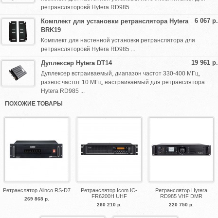
ретрансляторовй Hytera RD985 ...
6 067 р.
Комплект для установки ретранслятора Hytera
BRK19
Комплект для настенной установки ретранслятора для
ретрансляторовй Hytera RD985 ...
19 961 р.
Дуплексер Hytera DT14
Дуплексер встраиваемый, диапазон частот 330-400 МГц,
разнос частот 10 МГц, настраиваемый для ретранслятора
Hytera RD985 ...
ПОХОЖИЕ ТОВАРЫ
Ретранслятор Alinco RS-D7
Ретранслятор Icom IC-
Ретранслятор Hytera
FR6200H UHF
RD985 VHF DMR
269 868 р.
260 210 р.
220 750 р.