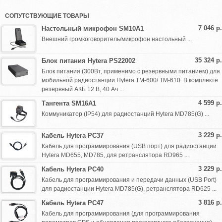
СОПУТСТВУЮЩИЕ ТОВАРЫ
7 046 р.
Настольный микрофон SM10A1
Внешний громкоговоритель/микрофон настольный ...
35 324 р.
Блок питания Hytera PS22002
Блок питания (300Вт, применимо с резервными питанием) для
мобильной радиостанции Hytera TM-600/ TM-610. В комплекте
резервный АКБ 12 В, 40 Ач ...
4 599 р.
Тангента SM16A1
Коммуникатор (IP54) для радиостанций Hytera MD785(G) ...
3 229 р.
Кабель Hytera PC37
Кабель для программирования (USB порт) для радиостанции
Hytera MD655, MD785, для ретранслятора RD965 ...
3 229 р.
Кабель Hytera PC40
Кабель для программирования и передачи данных (USB Port)
для радиостанции Hytera MD785(G), ретранслятора RD625 ...
3 816 р.
Кабель Hytera PC47
Кабель для программирования (для программирования