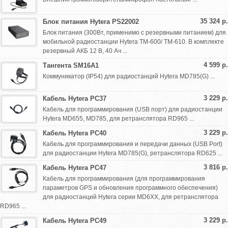
35 324 р.
Блок питания Hytera PS22002
Блок питания (300Вт, применимо с резервными питанием) для
мобильной радиостанции Hytera TM-600/ TM-610. В комплекте
резервный АКБ 12 В, 40 Ач ...
4 599 р.
Тангента SM16A1
Коммуникатор (IP54) для радиостанций Hytera MD785(G) ...
3 229 р.
Кабель Hytera PC37
Кабель для программирования (USB порт) для радиостанции
Hytera MD655, MD785, для ретранслятора RD965 ...
3 229 р.
Кабель Hytera PC40
Кабель для программирования и передачи данных (USB Port)
для радиостанции Hytera MD785(G), ретранслятора RD625 ...
3 816 р.
Кабель Hytera PC47
Кабель для программирования (для программирования
параметров GPS и обновления программного обеспечения)
для радиостанций Hytera серии MD6XX, для ретранслятора
RD965 ...
3 229 р.
Кабель Hytera PC49