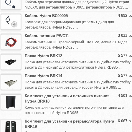
Кабель для передачи данных для радиостанций Hytera серии
MD6XX, для ретранслятора RD965, ретранслятора RD625 ...
4 892 р.
Кабель Hytera BC00005
Комплект для программирования (кабель + диск) для
ретранслятора Hytera RD965 ...
3 033 р.
Кабель питания PWC11
Кабель питания DC красно/чёрный 10A /12A, длина 3.0 м для
ретранслятора Hytera RD625 ...
5 577 р.
Полка Hytera BRK12
Полка для установки источника питания в 19 дюймовую стойку
высота 2U (чёрный) для ретрансляторов Hytera RD985 ...
5 577 р.
Полка Hytera BRK14
Полка для установки источника питания в 19 дюймовую стойку
высота 2U (серая) для ретрансляторовй Hytera RD985 ...
4 501 р.
Комплект для установки источника питания
Hytera BRK18
Комплект для настенной установки источника питания для
ретрансляторовй Hytera RD985 ...
6 067 р.
Комплект для установки ретранслятора Hytera
BRK19