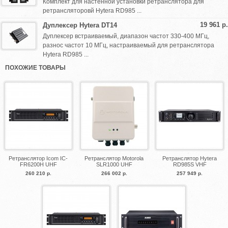
Комплект для настенной установки ретранслятора для
ретрансляторовй Hytera RD985 ...
19 961 р.
Дуплексер Hytera DT14
Дуплексер встраиваемый, диапазон частот 330-400 МГц,
разнос частот 10 МГц, настраиваемый для ретранслятора
Hytera RD985 ...
ПОХОЖИЕ ТОВАРЫ
Ретранслятор Icom IC-
Ретранслятор Motorola
Ретранслятор Hytera
FR6200H UHF
SLR1000 UHF
RD985S VHF
260 210 р.
266 002 р.
257 949 р.