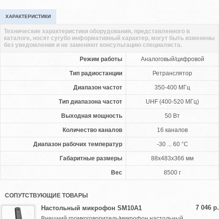
ХАРАКТЕРИСТИКИ
Технические характеристики оборудования, представленного в
каталоге, носят сугубо информативный характер, могут быть изменены
без уведомления и не заменяют консультацию специалиста.
Режим работы
Аналоговый/цифровой
Тип радиостанции
Ретранслятор
Диапазон частот
350-400 МГц
Тип диапазона частот
UHF (400-520 МГц)
Выходная мощность
50 Вт
Количество каналов
16 каналов
Диапазон рабочих температур
-30 ... 60 °C
Габаритные размеры
88х483х366 мм
Вес
8500 г
СОПУТСТВУЮЩИЕ ТОВАРЫ
7 046 р.
Настольный микрофон SM10A1
Внешний громкоговоритель/микрофон настольный ...