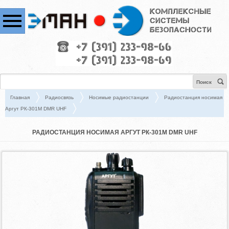
Поиск
Главная
Радиосвязь
Носимые радиостанции
Радиостанция носимая
Аргут РК-301М DMR UHF
РАДИОСТАНЦИЯ НОСИМАЯ АРГУТ РК-301М DMR UHF