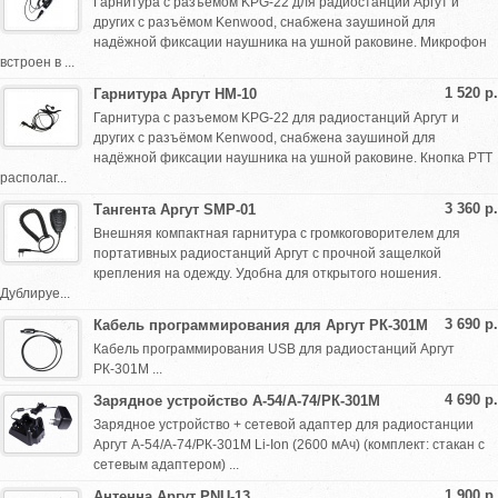
Гарнитура с разъемом KPG-22 для радиостанций Аргут и
других с разъёмом Kenwood, снабжена заушиной для
надёжной фиксации наушника на ушной раковине. Микрофон
встроен в ...
1 520 р.
Гарнитура Аргут HМ-10
Гарнитура с разъемом KPG-22 для радиостанций Аргут и
других с разъёмом Kenwood, снабжена заушиной для
надёжной фиксации наушника на ушной раковине. Кнопка PTT
располаг...
3 360 р.
Тангента Аргут SMP-01
Внешняя компактная гарнитура с громкоговорителем для
портативных радиостанций Аргут с прочной защелкой
крепления на одежду. Удобна для открытого ношения.
Дублируе...
3 690 р.
Кабель программирования для Аргут РК-301М
Кабель программирования USB для радиостанций Аргут
РК-301М ...
4 690 р.
Зарядное устройство А-54/А-74/РК-301М
Зарядное устройство + сетевой адаптер для радиостанции
Аргут А-54/А-74/РК-301М Li-Ion (2600 мАч) (комплект: стакан с
сетевым адаптером) ...
1 900 р.
Антенна Аргут PNU-13