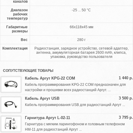
каналов
Диапазон
-25 ... 50 °С
рабочих
температур
Габаритные
66x118x45 мм
размеры
Вес
280 г
Комплектация
Радиостанция, зарядное устройство, сетевой адаптер,
антенна, аккумуляторная батарея 2600 mAh, клипса,
упаковка, руководство пользователя
СОПУТСТВУЮЩИЕ ТОВАРЫ
1 440 р.
Кабель Аргут KPG-22 COM
Кабель программирования KPG-22 COM предназначен для
настройки и прошивки всех радиостанций Аргут. ...
3 500 р.
Кабель Аргут USB
Кабель программирования USB для радиостанций Аргут ...
3 795 р.
Гарнитура Аргут L-02-11
Гарнитура с мягким ларингофоном и головным телефоном
НМ-11 для радиостанций Аргут ...