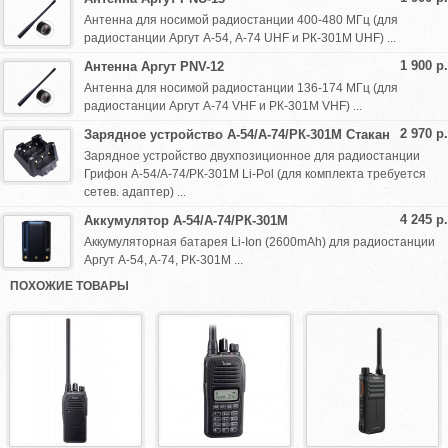
Антенна для носимой радиостанции 400-480 МГц (для
радиостанции Аргут А-54, А-74 UHF и РК-301М UHF) ...
1 900 р.
Антенна Аргут PNV-12
Антенна для носимой радиостанции 136-174 МГц (для
радиостанции Аргут А-74 VHF и РК-301М VHF) ...
2 970 р.
Зарядное устройство А-54/А-74/РК-301М Стакан
Зарядное устройство двухпозиционное для радиостанции
Грифон А-54/А-74/РК-301М Li-Pol (для комплекта требуется
сетев. адаптер) ...
4 245 р.
Аккумулятор А-54/A-74/РК-301М
Аккумуляторная батарея Li-Ion (2600mAh) для радиостанции
Аргут A-54, A-74, РК-301М ...
ПОХОЖИЕ ТОВАРЫ