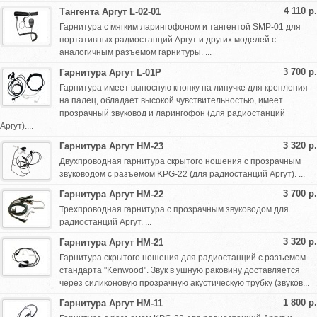
4 110 р.
Тангента Аргут L-02-01
Гарнитура с мягким ларингофоном и тангентой SMP-01 для
портативных радиостанций Аргут и других моделей с
аналогичным разъемом гарнитуры. ...
3 700 р.
Гарнитура Аргут L-01P
Гарнитура имеет выносную кнопку на липучке для крепления
на палец, обладает высокой чувствительностью, имеет
прозрачный звуковод и ларингофон (для радиостанций
Аргут)....
3 320 р.
Гарнитура Аргут HM-23
Двухпроводная гарнитура скрытого ношения с прозрачным
звуководом с разъемом KPG-22 (для радиостанций Аргут). ...
3 700 р.
Гарнитура Аргут HМ-22
Трехпроводная гарнитура с прозрачным звуководом для
радиостанций Аргут. ...
3 320 р.
Гарнитура Аргут HМ-21
Гарнитура скрытого ношения для радиостанций с разъемом
стандарта "Kenwood". Звук в ушную раковину доставляется
через силиконовую прозрачную акустическую трубку (звуков...
1 800 р.
Гарнитура Аргут HМ-11