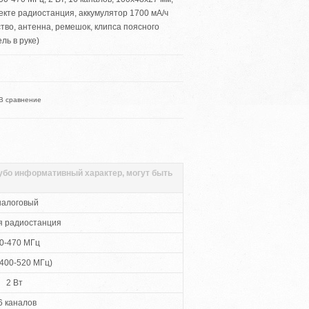
мплекте радиостанция, аккумулятор 1700 мА/ч
тво, антенна, ремешок, клипса поясного
ль в руке)
В сравнение
губо информативный характер, могут быть
налоговый
я радиостанция
0-470 МГц
400-520 МГц)
2 Вт
6 каналов