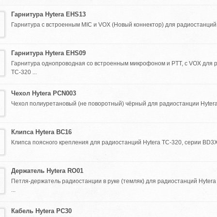
Гарнитура Hytera EHS13
Гарнитура с встроенным MIC и VOX (Новый коннектор) для радиостанций H
Гарнитура Hytera EHS09
Гарнитура однопроводная со встроенным микрофоном и PTT, с VOX для 
TC-320 ...
Чехол Hytera PCN003
Чехол полиуретановый (не поворотный) чёрный для радиостанции Hytera 
Клипса Hytera BC16
Клипса поясного крепления для радиостанций Hytera TC-320, серии BD3XX
Держатель Hytera RO01
Петля-держатель радиостанции в руке (темляк) для радиостанций Hytera
...
Кабель Hytera PC30