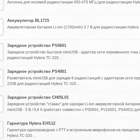
Антенна для носимой радиостанции 450-470 МГц (для радиостанции Hytera
Аккумулятор BL1715
Аккумуляторная батарея Li-ion (1700mAh) 3.7 В для радиостанции Hytera T
Зарядное устройство PS0601
Зарядное устройство быстрое miniUSB - адаптер сети переменного тока 
радиостанций Hytera TC-320 ...
Зарядное устройство PS4001
Разветвитель miniUSB для зарядки 6 радиостанций с адаптером сети пе
220В для радиостанций Hytera TC-320 ...
Зарядное устройство CH05L01
Зарядное устройство "стакан" для зарядки Li-Ion аккумуляторной батареи
miniUSB - 5 В / 0,6 А (работает совместно с PS0601, PV10001, PS4001) дл
Гарнитура Hytera EHS12
Гарнитура однопроводная с PTT и встроенным микрофоном на прищепке
Hytera TC-320 ...