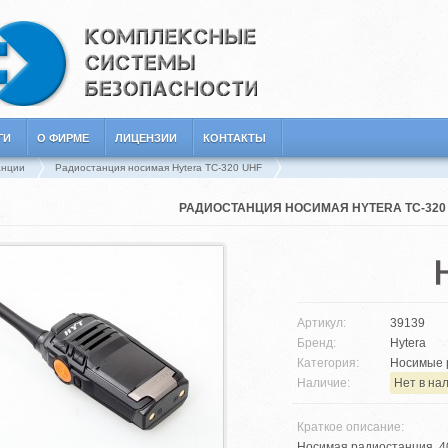
ГИ
О ФИРМЕ
ЛИЦЕНЗИИ
КОНТАКТЫ
анции
Радиостанция носимая Hytera TC-320 UHF
РАДИОСТАНЦИЯ НОСИМАЯ HYTERA TC-320
Артикул:
39139
Бренд:
Hytera
Категория:
Носимые 
Наличие:
Нет в на
Краткое описание:
Носимая радиостанция, 40