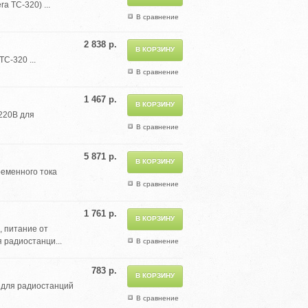
 TC-320) ...
В сравнение
2 838 р.
C-320 ...
В сравнение
1 467 р.
220В для
В сравнение
5 871 р.
ременного тока
В сравнение
1 761 р.
, питание от
я радиостанци...
В сравнение
783 р.
 для радиостанций
В сравнение