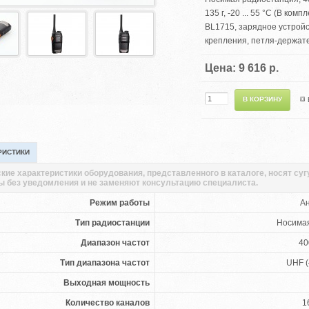
135 г, -20 ... 55 °С (В ко
BL1715, зарядное устройс
крепления, петля-держате
Цена: 9 616 р.
РИСТИКИ
кие характеристики оборудования, представленного в каталоге, носят су
ы без уведомления и не заменяют консультацию специалиста.
Режим работы
А
Тип радиостанции
Носима
Диапазон частот
40
Тип диапазона частот
UHF (
Выходная мощность
Количество каналов
1