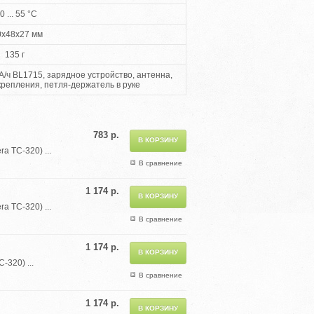
0 ... 55 °С
0x48x27 мм
135 г
/ч BL1715, зарядное устройство, антенна,
крепления, петля-держатель в руке
783 р.
 TC-320) ...
В сравнение
1 174 р.
 TC-320) ...
В сравнение
1 174 р.
320) ...
В сравнение
1 174 р.