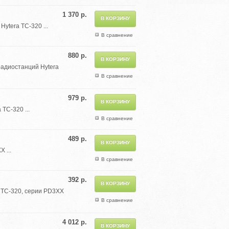
1 370 р.
ytera TC-320 ...
В сравнение
880 р.
радиостанций Hytera
В сравнение
979 р.
TC-320 ...
В сравнение
489 р.
 ...
В сравнение
392 р.
 TC-320, серии PD3XX
В сравнение
4 012 р.