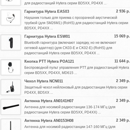
для радиостанций Hytera серии BD5XX, PD4XX ...
2 936 р.
Гарнитура Hytera EAS03
Наушник только для приема с прозрачной акустической
трубкой (для SM26M1) (RoHS) для радиостанций Hytera серии
BD5XX, PD4XX ...
15 069 р.
Гарнитура Hytera ESW01
Bluetooth гарнитура (включают зарядку, но не включают
сетевой адаптер) (для CK03-E и CK02-E) (RoHS) для
радиостанций Hytera серии BD5XX, PD4XX ...
11 644 р.
Кнопка PTT Hytera POA121
Беспроводной пульт управления PTT для радиостанций Hytera
серии BD5XX, PD4XX, MD615 ...
2 349 р.
Чехол Hytera NCN011
Защитный чехол нейлоновый для радиостанции Hytera серии
PD4XX, BD5XX ...
2 349 р.
Антенна Hytera AN0141H07
Антенна для носимой радиостанции 136-174 МГц (для
радиостанции Hytera серии BD5XX, PD4ХХ) ...
2 349 р.
Антенна Hytera AN0153H08
Антенна для носимой радиостанции 147-160 МГц (для