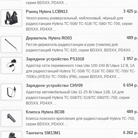
серии BD5XX, PD4XX ...
3 425 р.
Ранец Hytera LCBN13
Чехол-ранец универсальный, нейлоновый, чёрный для
радиостанции Hytera TC-508/ TC-518/ TC-580/ TC-700, серии
BD5XX, PD4XX ...
489 р.
Держатель Hytera RO03
Петля-держатель радиостанции в руке (темляк) для
радиостанций Hytera TC-320, серии BD3XX, BD5XX, PD4XX ...
1 957 р.
Зарядное устройство PS1018
Адаптер сети переменного тока Uвх 100-240 В/ Uвых 12 В, 1А
для радиостанций Hytera TC-508/ TC-518/ TC-580/ TC-700/ TC-
700Ex (ATEX)/ TC-700Ex (FM), серии BD5XX, PD4XX ...
6 654 р.
Зарядное устройство CHV09
Адаптер автомобильный Uвх 11-25 В/ Uвых 12В, 1А для
радиостанций Hytera TC-508/TC-518/TC-580/TC-700, серии
BD5XX, PD4XX ...
489 р.
Клипса Hytera BC08
Клипса поясного крепления для радиостанций Hytera TC-700,
серии BD5XX, PD4XX ...
6 262 р.
Тангента SM13M1