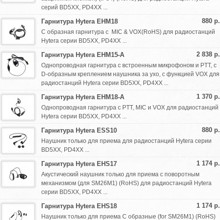
серий BD5XX, PD4XX ...
880 р.
Гарнитура Hytera EHM18
C образная гарнитура с MIC & VOX(RoHS) для радиостанций
Hytera серии BD5XX, PD4XX ...
2 838 р.
Гарнитура Hytera EHM15-A
Однопроводная гарнитура с встроенным микрофоном и PTT, с
D-образным креплением наушника за ухо, с функцией VOX для
радиостанций Hytera серии BD5XX, PD4XX ...
1 370 р.
Гарнитура Hytera EHM18-A
Однопроводная гарнитура с PTT, MIC и VOX для радиостанций
Hytera серии BD5XX, PD4XX ...
880 р.
Гарнитура Hytera ESS10
Наушник только для приема для радиостанций Hytera серии
BD5XX, PD4XX ...
1 174 р.
Гарнитура Hytera EHS17
Акустический наушник только для приема с поворотным
механизмом (для SM26M1) (RoHS) для радиостанций Hytera
серии BD5XX, PD4XX ...
1 174 р.
Гарнитура Hytera EHS18
Наушник только для приема C образные (for SM26M1) (RoHS)