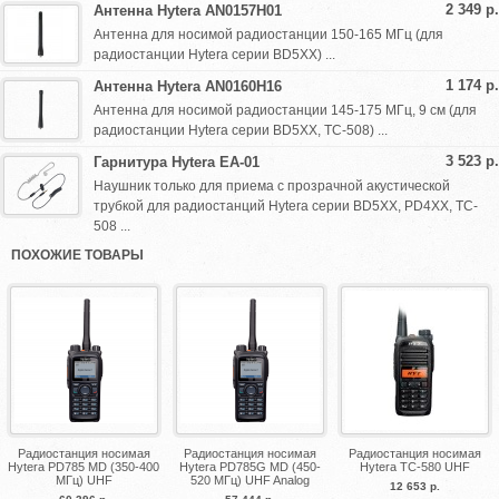
2 349 р.
Антенна Hytera AN0157H01
Антенна для носимой радиостанции 150-165 МГц (для
радиостанции Hytera серии BD5XX) ...
1 174 р.
Антенна Hytera AN0160H16
Антенна для носимой радиостанции 145-175 МГц, 9 см (для
радиостанции Hytera серии BD5XX, TC-508) ...
3 523 р.
Гарнитура Hytera EA-01
Наушник только для приема с прозрачной акустической
трубкой для радиостанций Hytera серии BD5XX, PD4XX, TC-
508 ...
ПОХОЖИЕ ТОВАРЫ
Радиостанция носимая
Радиостанция носимая
Радиостанция носимая
Hytera PD785 MD (350-400
Hytera PD785G MD (450-
Hytera TC-580 UHF
МГц) UHF
520 МГц) UHF Analog
12 653 р.