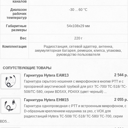
каналов
Диапазон
-30 ... 60 °С
рабочих
температур
Габаритные
54х108х29 мм
размеры
Вес
220 г
Комплектация
Радиостанция, сетевой адаптер, антенна,
аккумуляторная батарея, ремешок, клипса, упаковка,
руководство пользователя
СОПУТСТВУЮЩИЕ ТОВАРЫ
2 544 р.
Гарнитура Hytera EAM13
Гарнитура скрытого ношения с микрофоном в кнопке PTT и с
прозрачной акустической трубкой для р/ст ТС-700/ TC-518/ TC-
508/TC-580, серии BD5XX, PD4XX (цвет черный) ...
2 055 р.
Гарнитура Hytera EHM15
Гарнитура однопроводная с PTT и встроенным микрофоном, с
D-образным креплением наушника за ухо, с VOX для
радиостанций Hytera TC-508/ TC-518/ TC-580/ TC-700, серии
BD5...