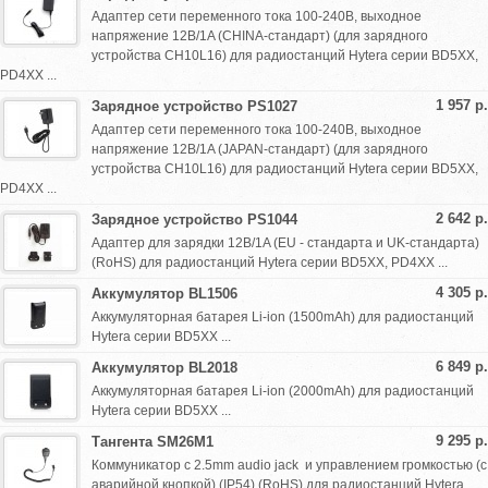
Адаптер сети переменного тока 100-240В, выходное
напряжение 12В/1A (CHINA-стандарт) (для зарядного
устройства CH10L16) для радиостанций Hytera серии BD5XX,
PD4XX ...
1 957 р.
Зарядное устройство PS1027
Адаптер сети переменного тока 100-240В, выходное
напряжение 12В/1A (JAPAN-стандарт) (для зарядного
устройства CH10L16) для радиостанций Hytera серии BD5XX,
PD4XX ...
2 642 р.
Зарядное устройство PS1044
Адаптер для зарядки 12В/1A (EU - стандарта и UK-стандарта)
(RoHS) для радиостанций Hytera серии BD5XX, PD4XX ...
4 305 р.
Аккумулятор BL1506
Аккумуляторная батарея Li-ion (1500mAh) для радиостанций
Hytera серии BD5XX ...
6 849 р.
Аккумулятор BL2018
Аккумуляторная батарея Li-ion (2000mAh) для радиостанций
Hytera серии BD5XX ...
9 295 р.
Тангента SM26M1
Коммуникатор с 2.5mm audio jack и управлением громкостью (с
аварийной кнопкой) (IP54) (RoHS) для радиостанций Hytera