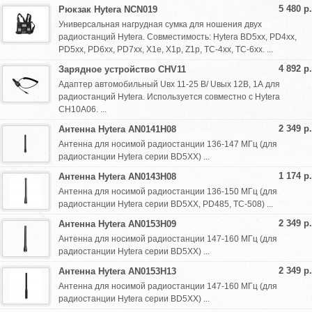
5 480 р.
Рюкзак Hytera NCN019
Универсальная нагрудная сумка для ношения двух
радиостанций Hytera. Совместимость: Hytera BD5xx, PD4xx,
PD5xx, PD6xx, PD7xx, X1e, X1p, Z1p, TC-4xx, TC-6xx. ...
4 892 р.
Зарядное устройство CHV11
Адаптер автомобильный Uвх 11-25 В/ Uвых 12В, 1А для
радиостанций Hytera. Используется совместно с Hytera
CH10A06. ...
2 349 р.
Антенна Hytera AN0141H08
Антенна для носимой радиостанции 136-147 МГц (для
радиостанции Hytera серии BD5XX) ...
1 174 р.
Антенна Hytera AN0143H08
Антенна для носимой радиостанции 136-150 МГц (для
радиостанции Hytera серии BD5XX, PD485, TC-508) ...
2 349 р.
Антенна Hytera AN0153H09
Антенна для носимой радиостанции 147-160 МГц (для
радиостанции Hytera серии BD5XX) ...
2 349 р.
Антенна Hytera AN0153H13
Антенна для носимой радиостанции 147-160 МГц (для
радиостанции Hytera серии BD5XX) ...