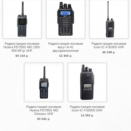
Радиостанция носимая
Радиостанция носимая
Радиостанция носимая
Hytera PD755G MD (350-
Аргут А-41
Icom IC-F3036S VHF
400 МГц) UHF
двухдиапазонная
40 248 р.
60 143 р.
12 460 р.
Радиостанция носимая
Радиостанция носимая
Hytera PD785G MD
Icom IC-F2000S UHF
Glonass VHF
14 352 р.
65 542 р.