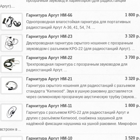
прозрачный звуковод и ларингофон (для радиостанций
Аргут)....
1 800 р.
Гарнитура Аргут HМ-66
Однопроводная влагостойкая гарнитура для портативных
радиостанций Аргут A-36, 41, 54, 74. ...
3 320 р.
Гарнитура Аргут HM-23
Двухпроводная гарнитура скрытого ношения с прозрачным
звуководом с разъемом KPG-22 (для радиостанций Аргут). ...
3 700 р.
Гарнитура Аргут HМ-22
Трехпроводная гарнитура с прозрачным звуководом для
радиостанций Аргут. ...
3 320 р.
Гарнитура Аргут HМ-21
Гарнитура скрытого ношения для радиостанций с разъемом
стандарта "Kenwood". Звук в ушную раковину доставляется
через силиконовую прозрачную акустическую трубку (звуков...
1 800 р.
Гарнитура Аргут HМ-11
Гарнитура с разъемом KPG-22 для радиостанций Аргут и
других с разъёмом Kenwood, снабжена заушиной для
надёжной фиксации наушника на ушной раковине. Микрофон
встроен в ...
1 520 р.
Гарнитура Аргут HМ-10