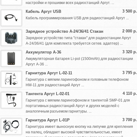
настройки и прошивки всех радиостанций Аргут. ...
3 500 р.
Кабель Аргут USB
Кабель программирования USB для радиостанций Аргут ...
2 000 р.
Зарядное устройство А-24/36/41 Стакан
Зарядное устройство типа "стакан" для радиостанции Аргут
А-24/36/41 (для комплекта требуется сетев. адаптер) ...
3 320 р.
Аккумулятор А-36
Аккумуляторная батарея Li-pol (1500mAh) для радиостанции
Аргут А-36 ...
3 795 р.
Гарнитура Аргут L-02-11
Гарнитура с мягким ларингофоном и головным телефоном
НМ-11 для радиостанций Аргут ...
4 110 р.
Тангента Аргут L-02-01
Гарнитура с мягким ларингофоном и тангентой SMP-01 для
портативных радиостанций Аргут и других моделей с
аналогичным разъемом гарнитуры. ...
3 700 р.
Гарнитура Аргут L-01P
Гарнитура имеет выносную кнопку на липучке для крепления
на палец, обладает высокой чувствительностью, имеет