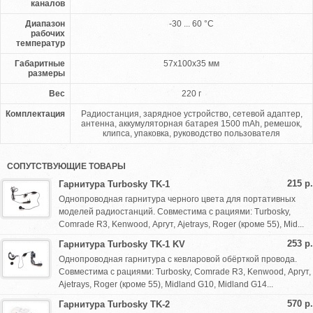
каналов
Диапазон
-30 ... 60 °C
рабочих
температур
Габаритные
57x100x35 мм
размеры
Вес
220 г
Комплектация
Радиостанция, зарядное устройство, сетевой адаптер,
антенна, аккумуляторная батарея 1500 mAh, ремешок,
клипса, упаковка, руководство пользователя
СОПУТСТВУЮЩИЕ ТОВАРЫ
215 р.
Гарнитура Turbosky TK-1
Однопроводная гарнитура черного цвета для портативных
моделей радиостанций. Совместима с рациями: Turbosky,
Comrade R3, Kenwood, Аргут, Ajetrays, Roger (кроме 55), Mid...
253 р.
Гарнитура Turbosky TK-1 KV
Однопроводная гарнитура с кевларовой обёрткой провода.
Совместима с рациями: Turbosky, Comrade R3, Kenwood, Аргут,
Ajetrays, Roger (кроме 55), Midland G10, Midland G14...
570 р.
Гарнитура Turbosky TK-2