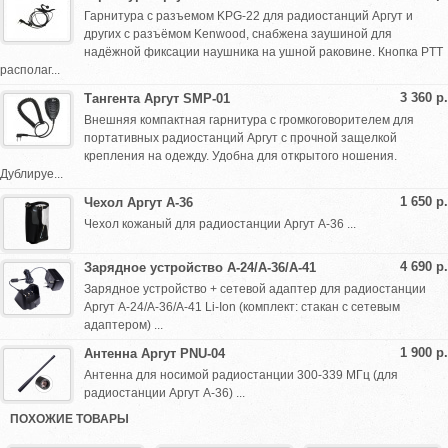
Гарнитура с разъемом KPG-22 для радиостанций Аргут и
других с разъёмом Kenwood, снабжена заушиной для
надёжной фиксации наушника на ушной раковине. Кнопка PTT
располаг...
3 360 р.
Тангента Аргут SMP-01
Внешняя компактная гарнитура с громкоговорителем для
портативных радиостанций Аргут с прочной защелкой
крепления на одежду. Удобна для открытого ношения.
Дублируе...
1 650 р.
Чехол Аргут A-36
Чехол кожаный для радиостанции Аргут А-36 ...
4 690 р.
Зарядное устройство А-24/А-36/А-41
Зарядное устройство + сетевой адаптер для радиостанции
Аргут А-24/А-36/А-41 Li-Ion (комплект: стакан с сетевым
адаптером) ...
1 900 р.
Антенна Аргут PNU-04
Антенна для носимой радиостанции 300-339 МГц (для
радиостанции Аргут A-36) ...
ПОХОЖИЕ ТОВАРЫ