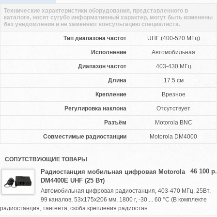
Технические характеристики оборудования, представленного в
каталоге, носят сугубо информативный характер, могут быть изменены
без уведомления и не заменяют консультацию специалиста.
Тип диапазона частот
UHF (400-520 МГц)
Исполнение
Автомобильная
Диапазон частот
403-430 МГц
Длина
17.5 cм
Крепление
Врезное
Регулировка наклона
Отсутствует
Разъём
Motorola BNC
Совместимые радиостанции
Motorola DM4000
СОПУТСТВУЮЩИЕ ТОВАРЫ
46 100 р.
Радиостанция мобильная цифровая Motorola
DM4400E UHF (25 Вт)
Автомобильная цифровая радиостанция, 403-470 МГц, 25Вт,
99 каналов, 53х175х206 мм, 1800 г, -30 ... 60 °C (В комплекте
радиостанция, тангента, скоба крепления радиостан...