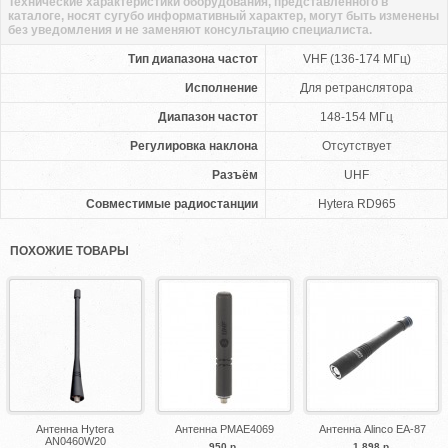
Технические характеристики оборудования, представленного в
каталоге, носят сугубо информативный характер, могут быть изменены
без уведомления и не заменяют консультацию специалиста.
Тип диапазона частот
VHF (136-174 МГц)
Исполнение
Для ретранслятора
Диапазон частот
148-154 МГц
Регулировка наклона
Отсутствует
Разъём
UHF
Совместимые радиостанции
Hytera RD965
ПОХОЖИЕ ТОВАРЫ
Антенна Hytera
Антенна PMAE4069
Антенна Alinco EA-87
AN0460W20
950 р.
1 898 р.