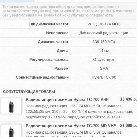
Технические характеристики оборудования, представленного в
каталоге, носят сугубо информативный характер, могут быть изменены
без уведомления и не заменяют консультацию специалиста.
Тип диапазона частот
VHF (136-174 МГц)
Исполнение
Для носимой радиостанции
Диапазон частот
136-150 МГц
Длина
14 см
Регулировка наклона
Отсутствует
Разъём
SMA
Совместимые радиостанции
Hytera TC-700
СОПУТСТВУЮЩИЕ ТОВАРЫ
13 496 р.
Радиостанция носимая Hytera TC-700 VHF
Носимая радиостанция, 136-174 МГц, 5 Вт, 16 каналов,
122х55х35 мм, 316 г, -25 ... 60 °С ( В комплекте радиостанция,
аккумулятор 1700 мА/ч , зарядное устройство, антенн...
21 088 р.
Радиостанция носимая Hytera TC-700 MD VHF
Носимая радиостанция, 136-174 МГц, 5 Вт, 16 каналов,