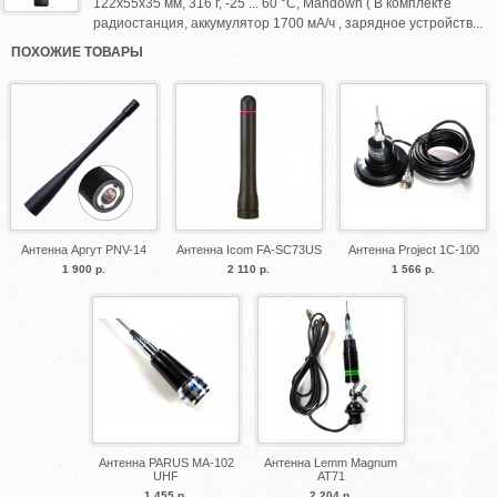
122х55х35 мм, 316 г, -25 ... 60 °С, Mandown ( В комплекте
радиостанция, аккумулятор 1700 мА/ч , зарядное устройств...
ПОХОЖИЕ ТОВАРЫ
Антенна Аргут PNV-14
Антенна Icom FA-SC73US
Антенна Project 1C-100
1 900 р.
2 110 р.
1 566 р.
Антенна PARUS MA-102
Антенна Lemm Magnum
UHF
AT71
1 455 р.
2 204 р.