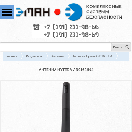
Поиск
Главная
Радиосвязь
Антенны
Антенна Hytera AN0168H04
АНТЕННА HYTERA AN0168H04