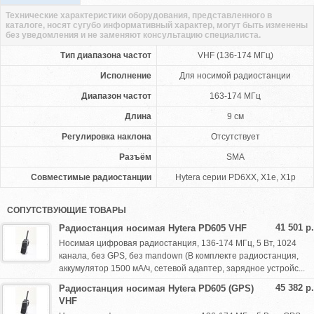
Технические характеристики оборудования, представленного в
каталоге, носят сугубо информативный характер, могут быть изменены
без уведомления и не заменяют консультацию специалиста.
Тип диапазона частот
VHF (136-174 МГц)
Исполнение
Для носимой радиостанции
Диапазон частот
163-174 МГц
Длина
9 см
Регулировка наклона
Отсутствует
Разъём
SMA
Совместимые радиостанции
Hytera серии PD6XX, X1e, X1p
СОПУТСТВУЮЩИЕ ТОВАРЫ
41 501 р.
Радиостанция носимая Hytera PD605 VHF
Носимая цифровая радиостанция, 136-174 МГц, 5 Вт, 1024
канала, без GPS, без mandown (В комплекте радиостанция,
аккумулятор 1500 мА/ч, сетевой адаптер, зарядное устройс...
45 382 р.
Радиостанция носимая Hytera PD605 (GPS)
VHF