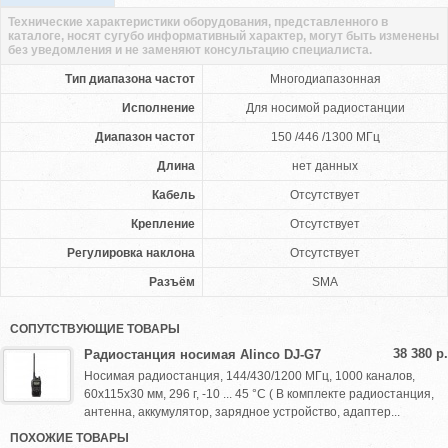
Технические характеристики оборудования, представленного в
каталоге, носят сугубо информативный характер, могут быть изменены
без уведомления и не заменяют консультацию специалиста.
Тип диапазона частот
Многодиапазонная
Исполнение
Для носимой радиостанции
Диапазон частот
150 /446 /1300 МГц
Длина
нет данных
Кабель
Отсутствует
Крепление
Отсутствует
Регулировка наклона
Отсутствует
Разъём
SMA
СОПУТСТВУЮЩИЕ ТОВАРЫ
38 380 р.
Радиостанция носимая Alinco DJ-G7
Носимая радиостанция, 144/430/1200 МГц, 1000 каналов,
60x115x30 мм, 296 г, -10 ... 45 °С ( В комплекте радиостанция,
антенна, аккумулятор, зарядное устройство, адаптер...
ПОХОЖИЕ ТОВАРЫ