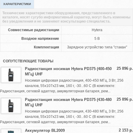
ХАРАКТЕРИСТИКИ
Технические характеристики оборудования, представленного в
каталоге, носят сугубо информативный характер, могут быть изменены
без уведомления и не заменяют консультацию специалиста.
Совместимые радиостанции
Hytera
Входное напряжение
5 В
Комплектация
Зарядное устройство типа "стакан"
СОПУТСТВУЮЩИЕ ТОВАРЫ
25 896 р.
Радиостанция носимая Hytera PD375 (400-450
МГц) UHF
Носимая цифровая радиостанция, 400-450 МГц, 3 Вт, 256
каналов, 55х107х23 мм, 160 г, -30...60 С (В комплекте:
Радиостанция, сетевой адаптер, аккумуляторная батарея, рем...
25 896 р.
Радиостанция носимая Hytera PD375 (430-480
МГц) UHF
Носимая цифровая радиостанция, 430-480 МГц, 3 Вт, 256
каналов, 55х107х23 мм, 160 г, -30...60 С (В комплекте:
Радиостанция, сетевой адаптер, аккумуляторная батарея, рем...
2 153 р.
Аккумулятор BL2009