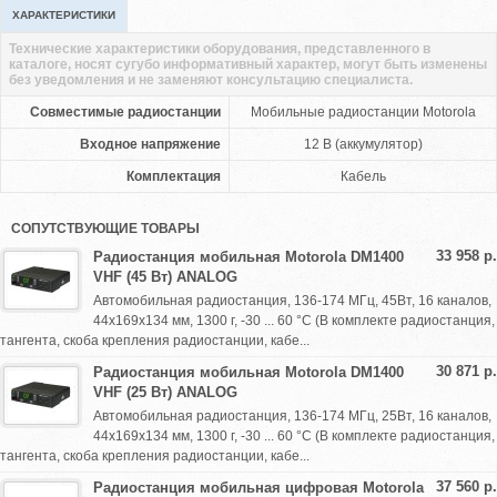
ХАРАКТЕРИСТИКИ
Технические характеристики оборудования, представленного в
каталоге, носят сугубо информативный характер, могут быть изменены
без уведомления и не заменяют консультацию специалиста.
Совместимые радиостанции
Мобильные радиостанции Motorola
Входное напряжение
12 В (аккумулятор)
Комплектация
Кабель
СОПУТСТВУЮЩИЕ ТОВАРЫ
33 958 р.
Радиостанция мобильная Motorola DM1400
VHF (45 Вт) ANALOG
Автомобильная радиостанция, 136-174 МГц, 45Вт, 16 каналов,
44х169х134 мм, 1300 г, -30 ... 60 °C (В комплекте радиостанция,
тангента, скоба крепления радиостанции, кабе...
30 871 р.
Радиостанция мобильная Motorola DM1400
VHF (25 Вт) ANALOG
Автомобильная радиостанция, 136-174 МГц, 25Вт, 16 каналов,
44х169х134 мм, 1300 г, -30 ... 60 °C (В комплекте радиостанция,
тангента, скоба крепления радиостанции, кабе...
37 560 р.
Радиостанция мобильная цифровая Motorola